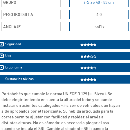
GRUPO
i-Size 40 - 83 cm
PESO (KG) SILLA
4,0
ANCLAJE
IsoFix
Seguridad
Uso
Ergonomía
Sustancias tóxicas
Portabebés que cumple la norma UN ECE R 129 («i-Size»). Se
debe elegir teniendo en cuenta la altura del bebé y se puede
instalar en asientos catalogados «i-size» de vehículos que hayan
sido aprobados por el fabricante. Su hebilla articulada para la
correa permite ajustar con facilidad y rapidez el arnés a
distintas alturas. No es cómodo: es necesario plegar el asa
cuando se instala el SRI. Cambie al siguiente SRI cuando la