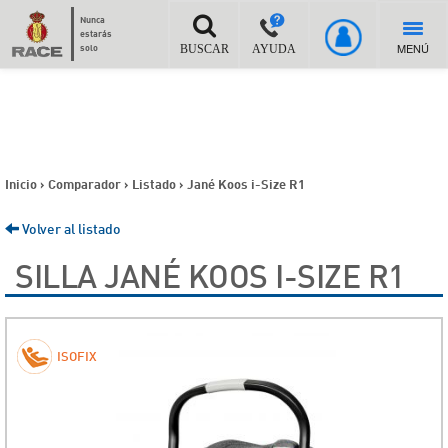
Nunca
estarás
MENÚ
solo
BUSCAR
AYUDA
Inicio
>
Comparador
>
Listado
>
Jané Koos i-Size R1
Volver al listado
SILLA JANÉ KOOS I-SIZE R1
ISOFIX