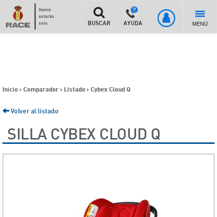
Nunca
estarás
MENÚ
solo
BUSCAR
AYUDA
Inicio
>
Comparador
>
Listado
>
Cybex Cloud Q
Volver al listado
SILLA CYBEX CLOUD Q