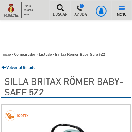
Nunca
estarás
MENÚ
solo
BUSCAR
AYUDA
Inicio
>
Comparador
>
Listado
>
Britax Römer Baby-Safe 5Z2
Volver al listado
SILLA BRITAX RÖMER BABY-
SAFE 5Z2
ISOFIX