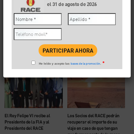
el 31 de agosto de 2026
22/06/2023
Área de prensa
Este certamen, impulsado por el RACE, la Fundación
RACE y Goodyear, cuenta con el apoyo del Ministerio
de Educación y […]
Leer artículo
*
bases de la promoción
He leído y acepto las
.
El Rey Felipe VI recibe al
Los Socios del RACE podrán
Presidente de la FIA y al
recuperar el importe de su
Presidente del RACE
viaje en caso de que tengan