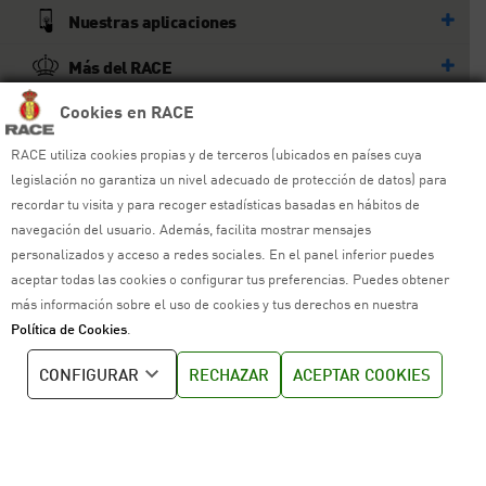
Nuestras aplicaciones
Más del RACE
Cookies en RACE
© RACE
Todos los derechos reservados
RACE utiliza cookies propias y de terceros (ubicados en países cuya
legislación no garantiza un nivel adecuado de protección de datos) para
recordar tu visita y para recoger estadísticas basadas en hábitos de
Ayuda y sitemap
navegación del usuario. Además, facilita mostrar mensajes
personalizados y acceso a redes sociales. En el panel inferior puedes
Aviso legal
aceptar todas las cookies o configurar tus preferencias. Puedes obtener
Política de privacidad
más información sobre el uso de cookies y tus derechos en nuestra
Política de Cookies
.
Política de cookies
CONFIGURAR
RECHAZAR
ACEPTAR COOKIES
Política de venta
Política de calidad