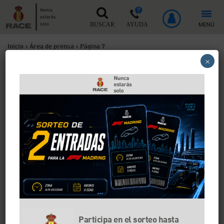
Nunca
estarás
MENÚ
solo
BUSCAR
AYUDA
Inicio
>
Área de prensa
>
Página 7
×
Área de prensa
Los cortometrajes premiados dan visibilidad a
la necesidad del uso del casco, la inclusión
vial, evitar distracciones tecnológicas y el
consumo de alcohol durante la conducción
Participa en el sorteo hasta