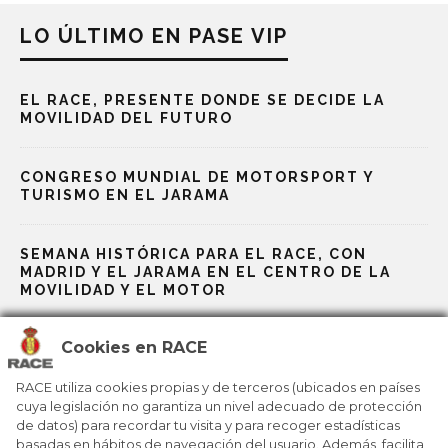
LO ÚLTIMO EN PASE VIP
EL RACE, PRESENTE DONDE SE DECIDE LA
MOVILIDAD DEL FUTURO
CONGRESO MUNDIAL DE MOTORSPORT Y
TURISMO EN EL JARAMA
SEMANA HISTÓRICA PARA EL RACE, CON
MADRID Y EL JARAMA EN EL CENTRO DE LA
MOVILIDAD Y EL MOTOR
Cookies en RACE
EL CIRCUITO DE MADRID JARAMA-RACE ENTRA
EN LA ÉLITE MUNDIAL DE LA FÓRMULA E
RACE utiliza cookies propias y de terceros (ubicados en países
cuya legislación no garantiza un nivel adecuado de protección
de datos) para recordar tu visita y para recoger estadísticas
EL CIRCUITO DE MADRID JARAMA–RACE SE
CONECTA A LA FÓRMULA E
basadas en hábitos de navegación del usuario. Además, facilita