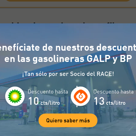
y ubicaciones de radares fijos en
nefíciate de nuestros descuen
encuentran distribuidos a lo largo de las principal
r tráfico. Estos radares están situados en zonas d
en las gasolineras GALP y BP
.
¡Tan sólo por ser Socio del RACE!
Vía
Punto Km/n
Límite
Descuento hasta
Descuento hasta
10
13
cts/litro
cts/litro
os límites de velocidad en Casti
Quiero saber más
e unos
límites de velocidad establecidos
que deben