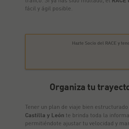
tráfico. Si ya has sido multado, el
RACE t
fácil y ágil posible.
Hazte Socio del RACE y ten
Organiza tu trayecto
Tener un plan de viaje bien estructurado
Castilla y León
te brinda toda la informa
permitiéndote ajustar tu velocidad y m