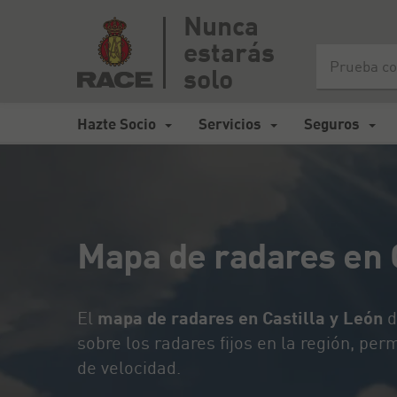
Nunca
estarás
Inicio
>
Mapa de carreteras España
>
Mapa de radares en Casti
solo
Hazte Socio
Servicios
Seguros
Mapa de radares en C
El
mapa de radares en Castilla y León
d
sobre los radares fijos en la región, per
de velocidad.