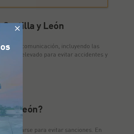
 Castilla y León
tos
es vías de comunicación, incluyendo las
e riesgo elevado para evitar accidentes y
lla y León?
 respetarse para evitar sanciones. En