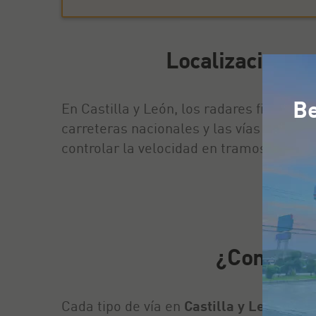
Localizaciones 
Be
En Castilla y León, los radares fijos se 
carreteras nacionales y las vías de mayo
controlar la velocidad en tramos críticos
¿Conoces l
Cada tipo de vía en
Castilla y León
tien