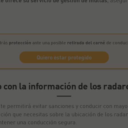
e ofrece su servicio de gestión de multas
, asegu
drás
protección
ante una posible
retirada del carné
de conduci
Quiero estar protegido
 con la información de los radar
 te permitirá evitar sanciones y conducir con mayo
ción que necesitas sobre la ubicación de los radare
antener una conducción segura.