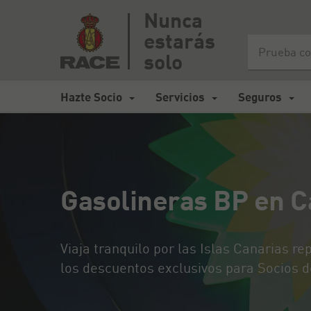
Nunca
estarás
Inicio
>
Mapa de carreteras España
>
Gasolineras BP en Cana
solo
Hazte Socio
Servicios
Seguros
Gasolineras BP en C
Viaja tranquilo por las Islas Canarias r
los descuentos exclusivos para Socios 