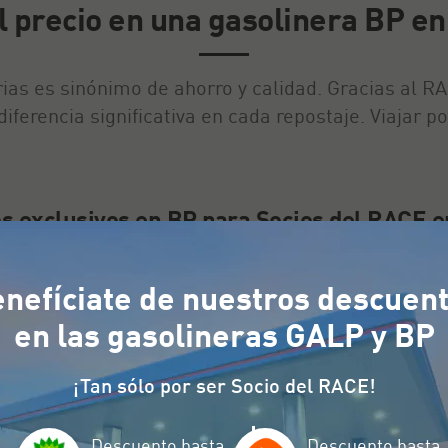
l precio en una gasolinera BP e
as es sinónimo de ahorro y calidad. Gracias al RA
erencia significativa en cada repostaje. Viajar po
s exclusivos en BP para Socios del RACE e
descuentos directos en cada repostaje en BP. Por c
nefíciate de nuestros descuen
ce en un beneficio considerable, especialmente pa
en las gasolineras GALP y BP
¡Tan sólo por ser Socio del RACE!
Descuento hasta
Descuento hasta