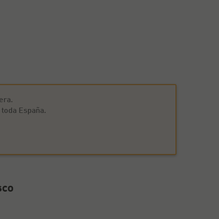
era.
 toda España.
sco