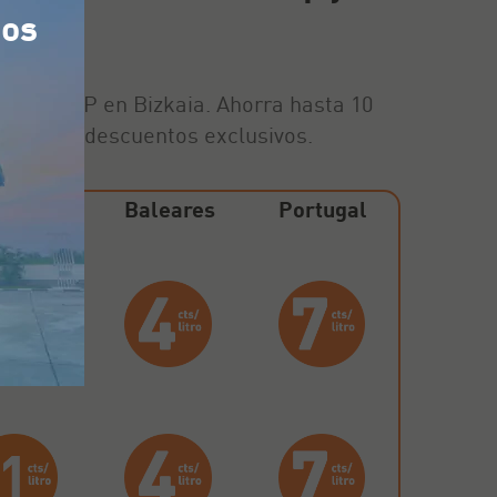
tos
 Galp y BP en Bizkaia. Ahorra hasta 10
an estos descuentos exclusivos.
nínsula
Baleares
Portugal