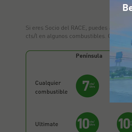
Be
Si eres Socio del RACE, puedes acceder a
cts/l en algunos combustibles. Consulta
Península
Balea
Cualquier
combustible
Ultimate