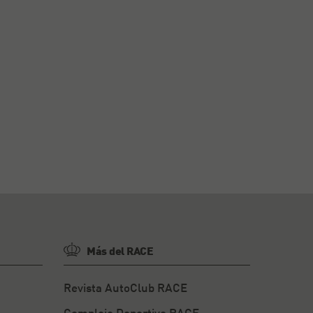
Más del RACE
Revista AutoClub RACE
Complejo Deportivo RACE