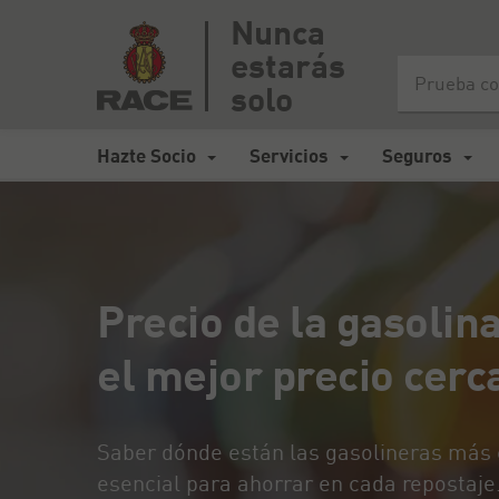
Nunca
estarás
Inicio
>
Mapa de carreteras España
>
Precio de la gasolina en 
solo
Hazte Socio
Servicios
Seguros
Precio de la gasolin
el mejor precio cerca
Saber dónde están las gasolineras más c
esencial para ahorrar en cada repostaje