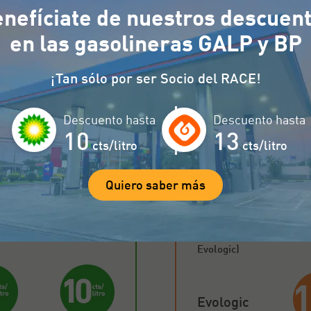
nefíciate de nuestros descuen
en Bizkaia
en las gasolineras GALP y BP
 precios especiales al repostar en las estaciones
¡Tan sólo por ser Socio del RACE!
 el mapa para encontrar las gasolineras que aplic
Descuento hasta
Descuento hasta
res
Canarias
Pe
10
13
cts/litro
cts/litro
Quiero saber más
Cualquier
combustible
(Excepto
Evologic)
Evologic