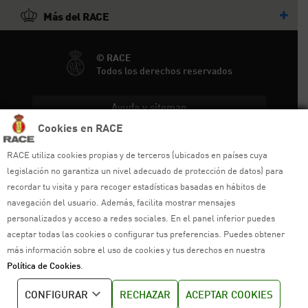
Más del RACE
© RACE
Todos los derechos reservados
Ayuda y sitemap
Cookies en RACE
Aviso legal
RACE utiliza cookies propias y de terceros (ubicados en países cuya
Política de privacidad
legislación no garantiza un nivel adecuado de protección de datos) para
recordar tu visita y para recoger estadísticas basadas en hábitos de
Política de cookies
navegación del usuario. Además, facilita mostrar mensajes
personalizados y acceso a redes sociales. En el panel inferior puedes
Política de venta
aceptar todas las cookies o configurar tus preferencias. Puedes obtener
más información sobre el uso de cookies y tus derechos en nuestra
Política de calidad
Política de Cookies
.
Canal de denuncias
CONFIGURAR
RECHAZAR
ACEPTAR COOKIES