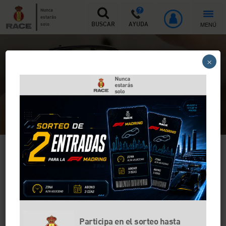
Nunca
estarás
MENÚ
solo
BUSCAR
AYUDA
Inicio
>
Seguros de coche
>
Seguros coche fecha vencimiento
×
¿Se acerca la fecha de vencimiento
de tu seguro de coche?
Las mejores ventajas te esperan
Participa en el sorteo hasta