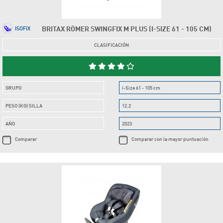
BRITAX RÖMER SWINGFIX M PLUS (I-SIZE 61 - 105 CM)
ISOFIX
CLASIFICACIÓN
GRUPO
i-Size 61 - 105 cm
PESO (KG) SILLA
12.2
AÑO
2023
Comparar
Comparar con la mayor puntuación