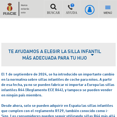
Nunca
estarás
MENÚ
solo
BUSCAR
AYUDA
TE AYUDAMOS A ELEGIR LA SILLA INFANTIL
MÁS ADECUADA PARA TU HIJO
El 1 de septiembre de 2024, se ha introducido un importante cambio
en la normativa sobre sillas infantiles de coche para niños. A partir
de esa fecha, ya no se pueden fabricar ni importar a Europa las sillas
infantiles R44 (Reglamento ECE R44), y tampoco se pueden vender
en ningún país miembro.
Desde ahora, solo se pueden adquirir en España las sillas infantiles
que cumplen con el reglamento R129, también conocido como i-
Size.
Los consumidores pueden seguir utilizando sillas R44 más allá