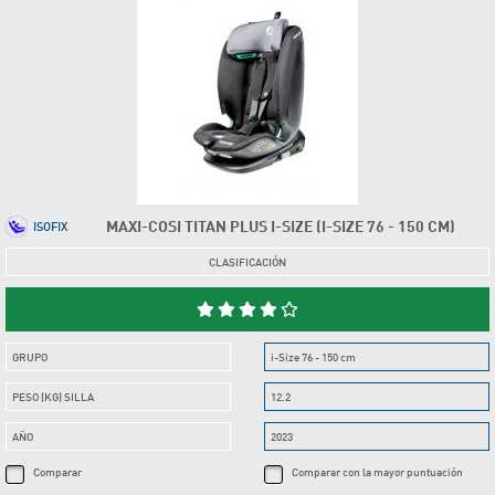
MAXI-COSI TITAN PLUS I-SIZE (I-SIZE 76 - 150 CM)
ISOFIX
CLASIFICACIÓN
GRUPO
i-Size 76 - 150 cm
PESO (KG) SILLA
12.2
AÑO
2023
Comparar
Comparar con la mayor puntuación