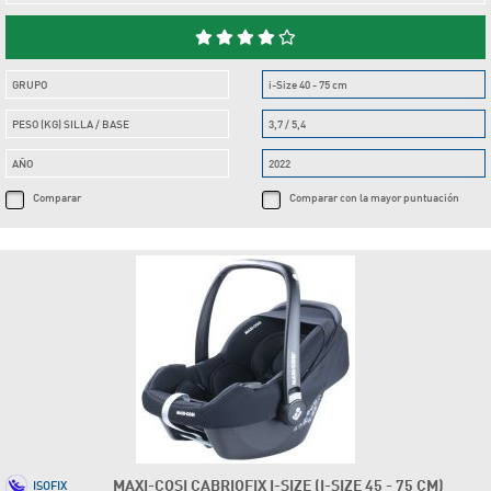
GRUPO
i-Size 40 - 75 cm
PESO (KG) SILLA / BASE
3,7 / 5,4
AÑO
2022
Comparar
Comparar con la mayor puntuación
MAXI-COSI CABRIOFIX I-SIZE (I-SIZE 45 - 75 CM)
ISOFIX