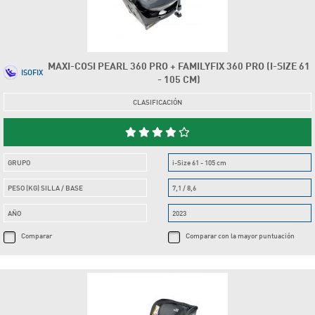
MAXI-COSI PEARL 360 PRO + FAMILYFIX 360 PRO (I-SIZE 61
ISOFIX
- 105 CM)
CLASIFICACIÓN
GRUPO
i-Size 61 - 105 cm
PESO (KG) SILLA / BASE
7,1 / 8,6
AÑO
2023
Comparar
Comparar con la mayor puntuación