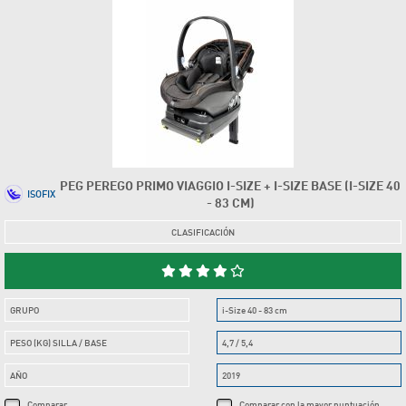
PEG PEREGO PRIMO VIAGGIO I-SIZE + I-SIZE BASE (I-SIZE 40
ISOFIX
- 83 CM)
CLASIFICACIÓN
GRUPO
i-Size 40 - 83 cm
PESO (KG) SILLA / BASE
4,7 / 5,4
AÑO
2019
Comparar
Comparar con la mayor puntuación