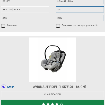
GRUPO
i-Size 40 - 83 cm
PESO (KG) SILLA
4,4
AÑO
2019
Comparar
Comparar con la mayor puntuación
AVIONAUT PIXEL (I-SIZE 40 - 86 CM)
ISOFIX
CLASIFICACIÓN