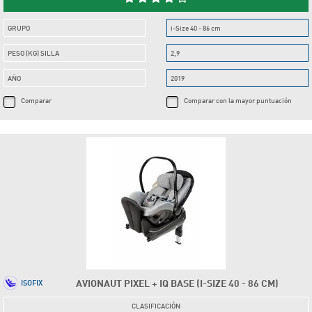
GRUPO
i-Size 40 - 86 cm
PESO (KG) SILLA
2,9
AÑO
2019
Comparar
Comparar con la mayor puntuación
AVIONAUT PIXEL + IQ BASE (I-SIZE 40 - 86 CM)
ISOFIX
CLASIFICACIÓN