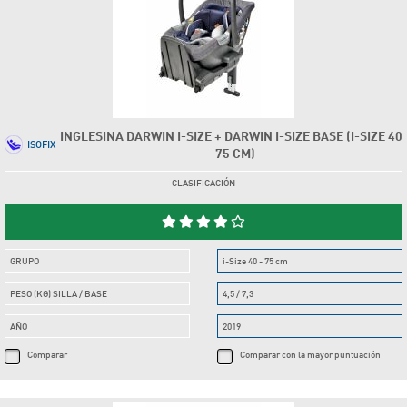
INGLESINA DARWIN I-SIZE + DARWIN I-SIZE BASE (I-SIZE 40
ISOFIX
- 75 CM)
CLASIFICACIÓN
GRUPO
i-Size 40 - 75 cm
PESO (KG) SILLA / BASE
4,5 / 7,3
AÑO
2019
Comparar
Comparar con la mayor puntuación