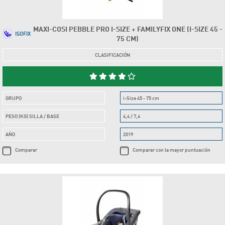
MAXI-COSI PEBBLE PRO I-SIZE + FAMILYFIX ONE (I-SIZE 45 -
ISOFIX
75 CM)
CLASIFICACIÓN
GRUPO
i-Size 45 - 75 cm
PESO (KG) SILLA / BASE
4,4 / 7,4
AÑO
2019
Comparar
Comparar con la mayor puntuación