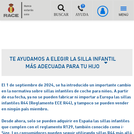
Nunca
estarás
MENÚ
solo
BUSCAR
AYUDA
TE AYUDAMOS A ELEGIR LA SILLA INFANTIL
MÁS ADECUADA PARA TU HIJO
El 1 de septiembre de 2024, se ha introducido un importante cambio
en la normativa sobre sillas infantiles de coche para niños. A partir
de esa fecha, ya no se pueden fabricar ni importar a Europa las sillas
infantiles R44 (Reglamento ECE R44), y tampoco se pueden vender
en ningún país miembro.
Desde ahora, solo se pueden adquirir en España las sillas infantiles
que cumplen con el reglamento R129, también conocido como i-
Size.
Los consumidores pueden seguir utilizando sillas R44 más allá