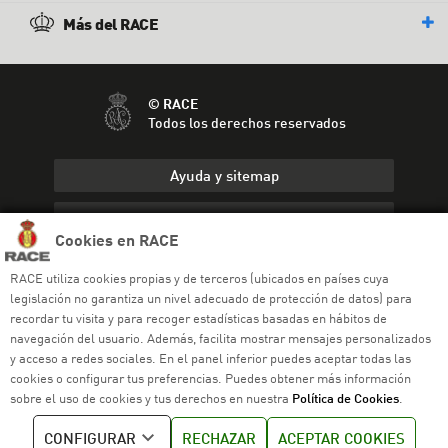
Más del RACE
© RACE
Todos los derechos reservados
Ayuda y sitemap
Aviso legal
Cookies en RACE
Política de privacidad
RACE utiliza cookies propias y de terceros (ubicados en países cuya
legislación no garantiza un nivel adecuado de protección de datos) para
Política de cookies
recordar tu visita y para recoger estadísticas basadas en hábitos de
navegación del usuario. Además, facilita mostrar mensajes personalizados
Política de venta
y acceso a redes sociales. En el panel inferior puedes aceptar todas las
cookies o configurar tus preferencias. Puedes obtener más información
Política de calidad
sobre el uso de cookies y tus derechos en nuestra
Política de Cookies
.
Canal de denuncias
CONFIGURAR
RECHAZAR
ACEPTAR COOKIES