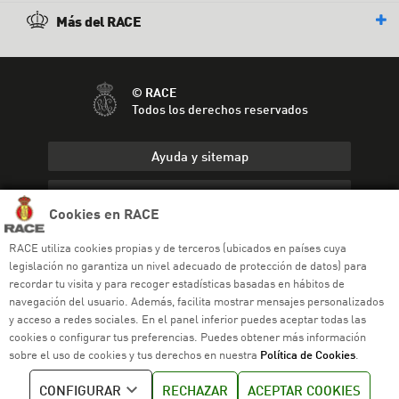
Más del RACE
© RACE
Todos los derechos reservados
Ayuda y sitemap
Aviso legal
Cookies en RACE
Política de privacidad
RACE utiliza cookies propias y de terceros (ubicados en países cuya
legislación no garantiza un nivel adecuado de protección de datos) para
Política de cookies
recordar tu visita y para recoger estadísticas basadas en hábitos de
navegación del usuario. Además, facilita mostrar mensajes personalizados
Política de venta
y acceso a redes sociales. En el panel inferior puedes aceptar todas las
cookies o configurar tus preferencias. Puedes obtener más información
Política de calidad
sobre el uso de cookies y tus derechos en nuestra
Política de Cookies
.
Canal de denuncias
CONFIGURAR
RECHAZAR
ACEPTAR COOKIES