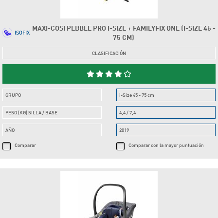
MAXI-COSI PEBBLE PRO I-SIZE + FAMILYFIX ONE (I-SIZE 45 -
ISOFIX
75 CM)
CLASIFICACIÓN
GRUPO
i-Size 45 - 75 cm
PESO (KG) SILLA / BASE
4,4 / 7,4
AÑO
2019
Comparar
Comparar con la mayor puntuación