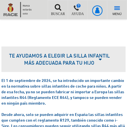
Nunca
estarás
MENÚ
solo
BUSCAR
AYUDA
TE AYUDAMOS A ELEGIR LA SILLA INFANTIL
MÁS ADECUADA PARA TU HIJO
El 1 de septiembre de 2024, se ha introducido un importante cambio
en la normativa sobre sillas infantiles de coche para niños. A partir
de esa fecha, ya no se pueden fabricar ni importar a Europa las sillas
infantiles R44 (Reglamento ECE R44), y tampoco se pueden vender
en ningún país miembro.
Desde ahora, solo se pueden adquirir en España las sillas infantiles
que cumplen con el reglamento R129, también conocido como i-
Size.
Los consumidores pueden seguir utilizando sillas R44 más allá