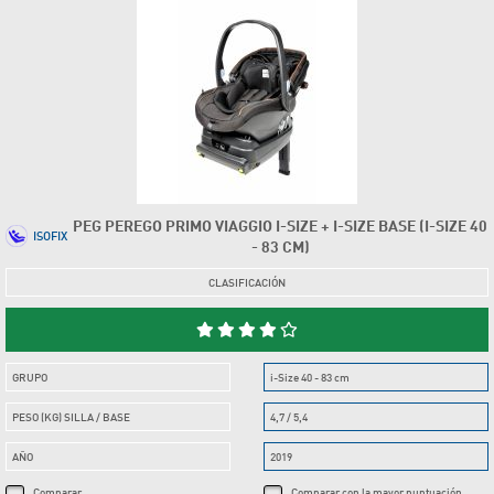
PEG PEREGO PRIMO VIAGGIO I-SIZE + I-SIZE BASE (I-SIZE 40
ISOFIX
- 83 CM)
CLASIFICACIÓN
GRUPO
i-Size 40 - 83 cm
PESO (KG) SILLA / BASE
4,7 / 5,4
AÑO
2019
Comparar
Comparar con la mayor puntuación