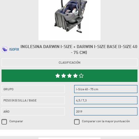
INGLESINA DARWIN I-SIZE + DARWIN I-SIZE BASE (I-SIZE 40
ISOFIX
- 75 CM)
CLASIFICACIÓN
GRUPO
i-Size 40 - 75 cm
PESO (KG) SILLA / BASE
4,5 / 7,3
AÑO
2019
Comparar
Comparar con la mayor puntuación