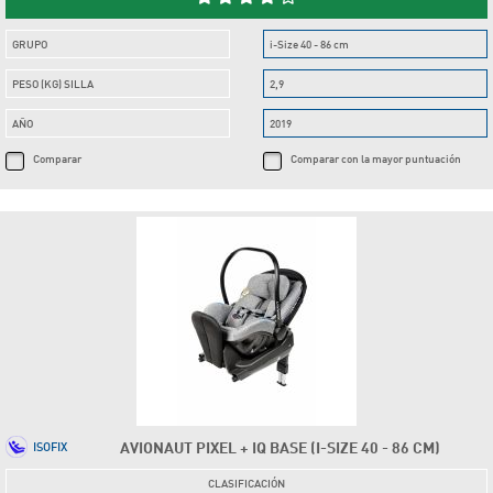
GRUPO
i-Size 40 - 86 cm
PESO (KG) SILLA
2,9
AÑO
2019
Comparar
Comparar con la mayor puntuación
AVIONAUT PIXEL + IQ BASE (I-SIZE 40 - 86 CM)
ISOFIX
CLASIFICACIÓN