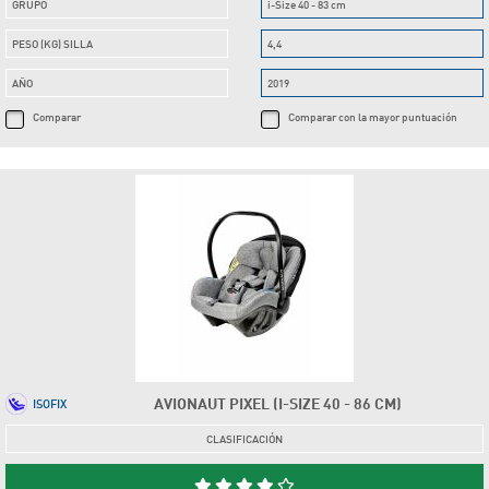
GRUPO
i-Size 40 - 83 cm
PESO (KG) SILLA
4,4
AÑO
2019
Comparar
Comparar con la mayor puntuación
AVIONAUT PIXEL (I-SIZE 40 - 86 CM)
ISOFIX
CLASIFICACIÓN