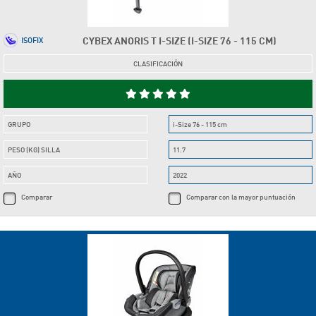
CYBEX ANORIS T I-SIZE (I-SIZE 76 - 115 CM)
ISOFIX
CLASIFICACIÓN
GRUPO
i-Size 76 - 115 cm
PESO (KG) SILLA
11.7
AÑO
2022
Comparar
Comparar con la mayor puntuación