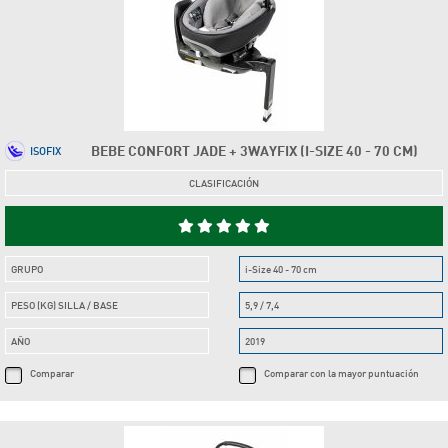
BEBE CONFORT JADE + 3WAYFIX (I-SIZE 40 - 70 CM)
ISOFIX
CLASIFICACIÓN
GRUPO
i-Size 40 - 70 cm
PESO (KG) SILLA / BASE
5,9 / 7,4
AÑO
2019
Comparar
Comparar con la mayor puntuación