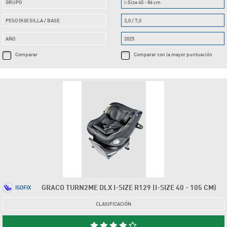
GRUPO
i-Size 40 - 86 cm
PESO (KG) SILLA / BASE
3,0 / 7,0
AÑO
2025
Comparar
Comparar con la mayor puntuación
GRACO TURN2ME DLX I-SIZE R129 (I-SIZE 40 - 105 CM)
ISOFIX
CLASIFICACIÓN