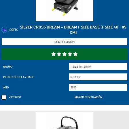
SILVER CROSS DREAM + DREAM I-SIZE BASE (I-SIZE 40 - 85
ISOFIX
CM)
CLASIFICACIÓN
GRUPO
i-Size 40 - 85 cm
PESO (KG) SILLA / BASE
5,3 / 7,2
AÑO
2020
Comparar
MAYOR PUNTUACIÓN