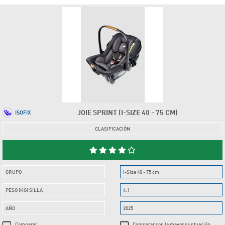
JOIE SPRINT (I-SIZE 40 - 75 CM)
ISOFIX
CLASIFICACIÓN
GRUPO
i-Size 40 - 75 cm
PESO (KG) SILLA
4.1
AÑO
2025
Comparar
Comparar con la mayor puntuación