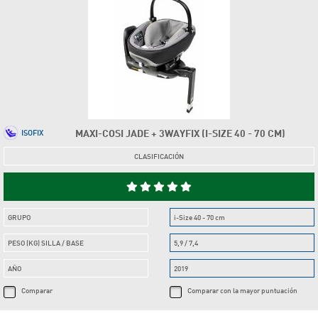
MAXI-COSI JADE + 3WAYFIX (I-SIZE 40 - 70 CM)
ISOFIX
CLASIFICACIÓN
GRUPO
i-Size 40 - 70 cm
PESO (KG) SILLA / BASE
5,9 / 7,4
AÑO
2019
Comparar
Comparar con la mayor puntuación