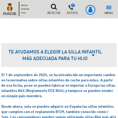
Nunca
estarás
MENÚ
solo
BUSCAR
AYUDA
TE AYUDAMOS A ELEGIR LA SILLA INFANTIL
MÁS ADECUADA PARA TU HIJO
El 1 de septiembre de 2024, se ha introducido un importante cambio
en la normativa sobre sillas infantiles de coche para niños. A partir
de esa fecha, ya no se pueden fabricar ni importar a Europa las sillas
infantiles R44 (Reglamento ECE R44), y tampoco se pueden vender
en ningún país miembro.
Desde ahora, solo se pueden adquirir en España las sillas infantiles
que cumplen con el reglamento R129, también conocido como i-
Size.
Los consumidores pueden seguir utilizando sillas R44 más allá