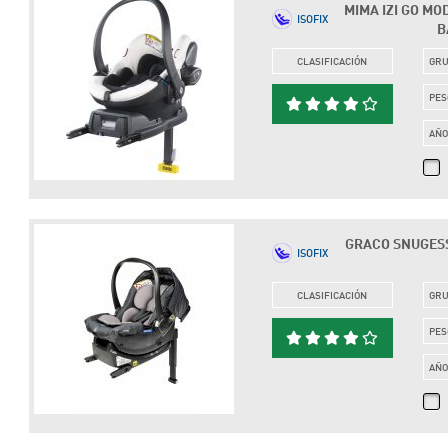
MIMA IZI GO MOD
ISOFIX
B
CLASIFICACIÓN
GR
PES
AÑ
GRACO SNUGESSE
ISOFIX
CLASIFICACIÓN
GR
PES
AÑ