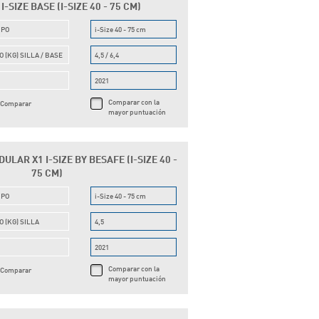
-SIZE BASE (I-SIZE 40 - 75 CM)
UPO
i-Size 40 - 75 cm
O (KG) SILLA / BASE
4,5 / 6,4
O
2021
Comparar con la
Comparar
mayor puntuación
ULAR X1 I-SIZE BY BESAFE (I-SIZE 40 -
75 CM)
UPO
i-Size 40 - 75 cm
O (KG) SILLA
4,5
O
2021
Comparar con la
Comparar
mayor puntuación