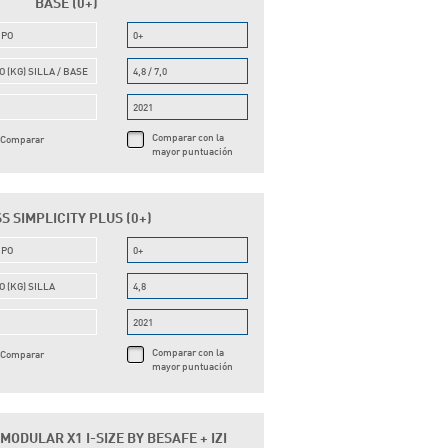
BASE (0+)
UPO
0+
O (KG) SILLA / BASE
4,8 / 7,0
O
2021
Comparar con la
Comparar
mayor puntuación
S SIMPLICITY PLUS (0+)
UPO
0+
O (KG) SILLA
4,8
O
2021
Comparar con la
Comparar
mayor puntuación
 MODULAR X1 I-SIZE BY BESAFE + IZI