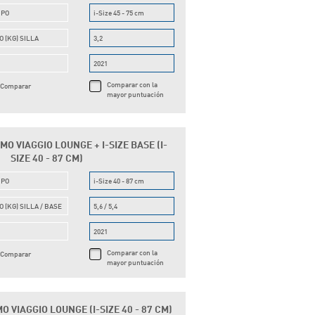
UPO
i-Size 45 - 75 cm
O (KG) SILLA
3,2
O
2021
Comparar con la
Comparar
mayor puntuación
O VIAGGIO LOUNGE + I-SIZE BASE (I-
SIZE 40 - 87 CM)
UPO
i-Size 40 - 87 cm
O (KG) SILLA / BASE
5,6 / 5,4
O
2021
Comparar con la
Comparar
mayor puntuación
 VIAGGIO LOUNGE (I-SIZE 40 - 87 CM)