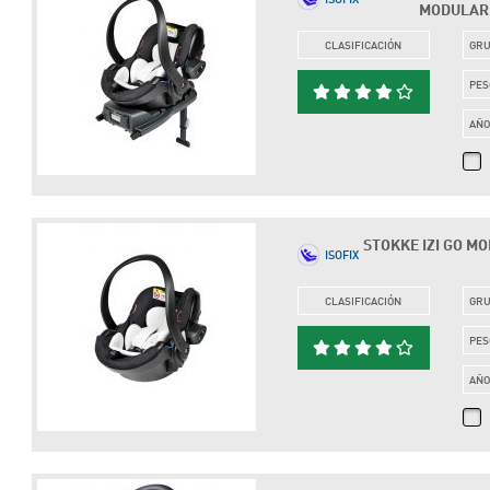
MODULAR I
CLASIFICACIÓN
GR
PES
AÑ
STOKKE IZI GO MOD
ISOFIX
CLASIFICACIÓN
GR
PES
AÑ