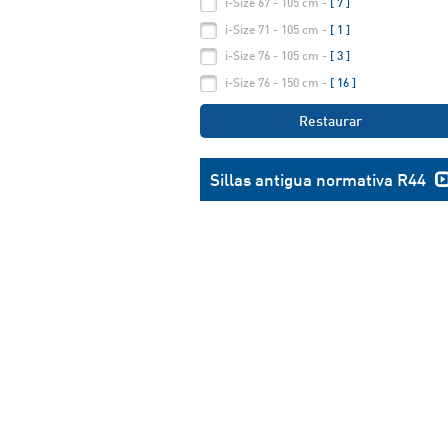
i-Size 67 - 105 cm -
[ 7 ]
i-Size 71 - 105 cm -
[ 1 ]
i-Size 76 - 105 cm -
[ 3 ]
i-Size 76 - 150 cm -
[ 16 ]
Restaurar
Sillas antigua normativa R44