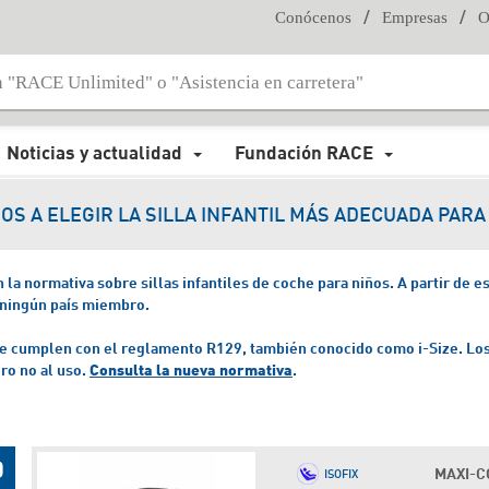
/
/
Conócenos
Empresas
O
Noticias y actualidad
Fundación RACE
OS A ELEGIR LA SILLA INFANTIL MÁS ADECUADA PARA 
a normativa sobre sillas infantiles de coche para niños. A partir de esa
 ningún país miembro.
 que cumplen con el reglamento R129, también conocido como i-Size.
Los
ero no al uso.
Consulta la nueva normativa
.
MAXI-CO
ISOFIX