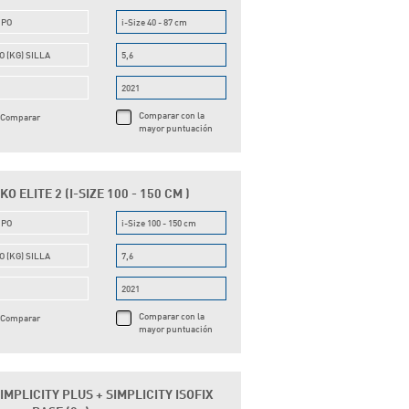
UPO
i-Size 40 - 87 cm
O (KG) SILLA
5,6
O
2021
Comparar con la
Comparar
mayor puntuación
 ELITE 2 (I-SIZE 100 - 150 CM )
UPO
i-Size 100 - 150 cm
O (KG) SILLA
7,6
O
2021
Comparar con la
Comparar
mayor puntuación
IMPLICITY PLUS + SIMPLICITY ISOFIX