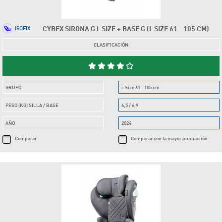
CYBEX SIRONA G I-SIZE + BASE G (I-SIZE 61 - 105 CM)
ISOFIX
CLASIFICACIÓN
GRUPO
i-Size 61 - 105 cm
PESO (KG) SILLA / BASE
6,5 / 6,9
AÑO
2024
Comparar
Comparar con la mayor puntuación