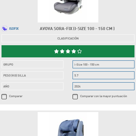
AVOVA SORA-FIX (I-SIZE 100 - 150 CM )
ISOFIX
CLASIFICACIÓN
GRUPO
i-Size 100 - 150 cm
PESO (KG) SILLA
5.7
AÑO
2024
Comparar
Comparar con la mayor puntuación