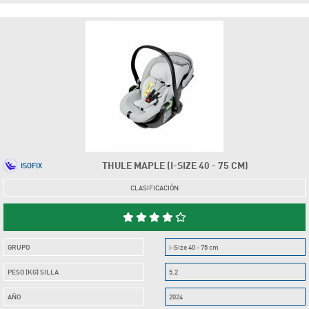
THULE MAPLE (I-SIZE 40 - 75 CM)
ISOFIX
CLASIFICACIÓN
GRUPO
i-Size 40 - 75 cm
PESO (KG) SILLA
5.2
AÑO
2024