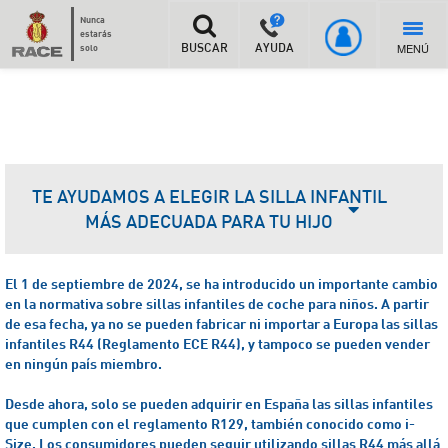
Nunca
estarás
MENÚ
solo
BUSCAR
AYUDA
TE AYUDAMOS A ELEGIR LA SILLA INFANTIL
MÁS ADECUADA PARA TU HIJO
El 1 de septiembre de 2024, se ha introducido un importante cambio
en la normativa sobre sillas infantiles de coche para niños. A partir
de esa fecha, ya no se pueden fabricar ni importar a Europa las sillas
infantiles R44 (Reglamento ECE R44), y tampoco se pueden vender
en ningún país miembro.
Desde ahora, solo se pueden adquirir en España las sillas infantiles
que cumplen con el reglamento R129, también conocido como i-
Size.
Los consumidores pueden seguir utilizando sillas R44 más allá