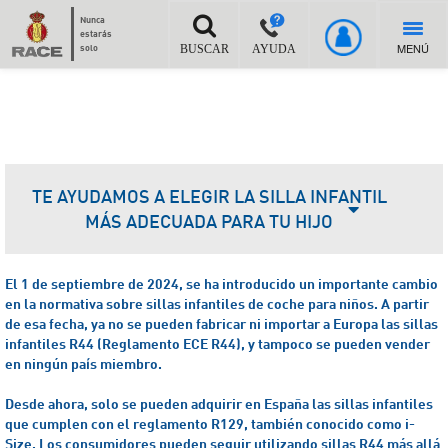
Nunca
estarás
MENÚ
solo
BUSCAR
AYUDA
TE AYUDAMOS A ELEGIR LA SILLA INFANTIL
MÁS ADECUADA PARA TU HIJO
El 1 de septiembre de 2024, se ha introducido un importante cambio
en la normativa sobre sillas infantiles de coche para niños. A partir
de esa fecha, ya no se pueden fabricar ni importar a Europa las sillas
infantiles R44 (Reglamento ECE R44), y tampoco se pueden vender
en ningún país miembro.
Desde ahora, solo se pueden adquirir en España las sillas infantiles
que cumplen con el reglamento R129, también conocido como i-
Size.
Los consumidores pueden seguir utilizando sillas R44 más allá