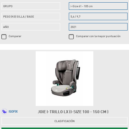
GRUPO
i-Size 61 - 105 cm
PESO (KG) SILLA / BASE
5,6 / 9,7
AÑO
2021
Comparar
Comparar con la mayor puntuación
JOIE I-TRILLO LX (I-SIZE 100 - 150 CM )
ISOFIX
CLASIFICACIÓN