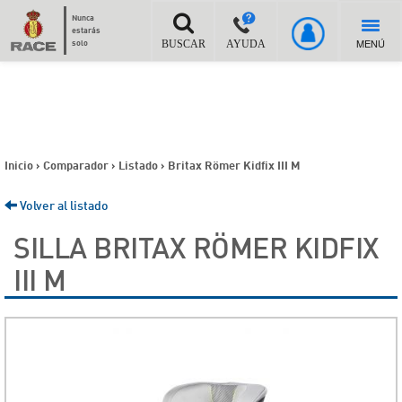
Nunca
estarás
MENÚ
solo
BUSCAR
AYUDA
Inicio
>
Comparador
>
Listado
>
Britax Römer Kidfix III M
Volver al listado
SILLA BRITAX RÖMER KIDFIX
III M