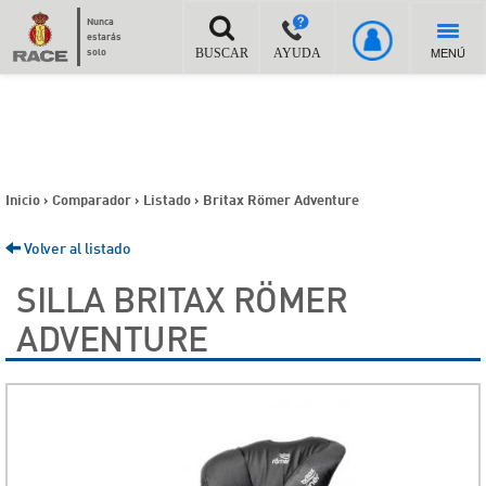
Nunca
estarás
MENÚ
solo
BUSCAR
AYUDA
Inicio
>
Comparador
>
Listado
>
Britax Römer Adventure
Volver al listado
SILLA BRITAX RÖMER
ADVENTURE