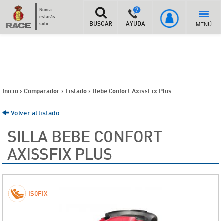
Nunca
estarás
MENÚ
solo
BUSCAR
AYUDA
Inicio
>
Comparador
>
Listado
>
Bebe Confort AxissFix Plus
Volver al listado
SILLA BEBE CONFORT
AXISSFIX PLUS
ISOFIX