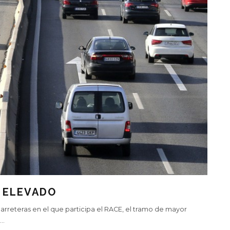
O ELEVADO
reteras en el que participa el RACE, el tramo de mayor
...