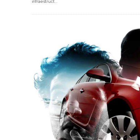
infraestruct
...