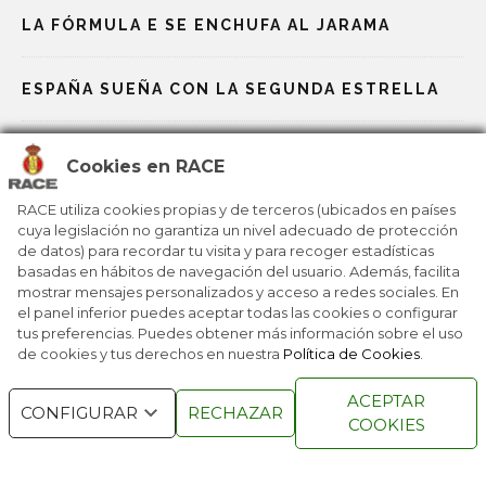
LA FÓRMULA E SE ENCHUFA AL JARAMA
ESPAÑA SUEÑA CON LA SEGUNDA ESTRELLA
LA CANTERA QUE QUIERE CONQUISTAR EL
Cookies en RACE
MOTOR
RACE utiliza cookies propias y de terceros (ubicados en países
cuya legislación no garantiza un nivel adecuado de protección
LAS BAZAS ESPAÑOLAS EN LOS JJOO DE
de datos) para recordar tu visita y para recoger estadísticas
MILÁN-CORTINA
basadas en hábitos de navegación del usuario. Además, facilita
mostrar mensajes personalizados y acceso a redes sociales. En
el panel inferior puedes aceptar todas las cookies o configurar
MILANO CORTINA 2026: UN VIAJE POR 25 JJOO
tus preferencias. Puedes obtener más información sobre el uso
de cookies y tus derechos en nuestra
Política de Cookies
.
ACEPTAR
CONFIGURAR
RECHAZAR
COOKIES
RACE © 2016
TODOS LOS DERECHOS
RESERVADOS