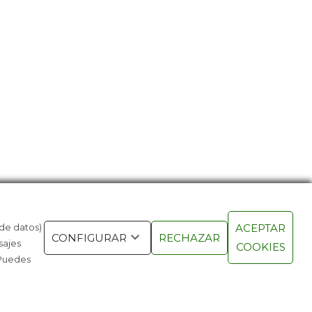
 de datos)
ACEPTAR
ARAZ, TRAS LOS PASOS DE NADAL
UN VIAJE P
CONFIGURAR
RECHAZAR
sajes
COOKIES
OESTE
 Puedes