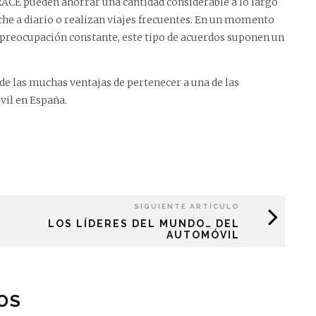
 RACE pueden ahorrar una cantidad considerable a lo largo
oche a diario o realizan viajes frecuentes. En un momento
a preocupación constante, este tipo de acuerdos suponen un
 de las muchas ventajas de pertenecer a una de las
il en España.
SIGUIENTE ARTÍCULO
LOS LÍDERES DEL MUNDO… DEL
AUTOMÓVIL
OS