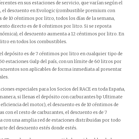
erentes en sus estaciones de servicio, que varían según el
la, el descuento en Evologic (combustible premium con
de 10 céntimos por litro, todos los días de la semana,
nto directo es de 8 céntimos por litro. Si se reposta
nómica), el descuento aumenta a 12 céntimos por litro. En
litro en todos los combustibles.
el depósito es de 7 céntimos por litro en cualquier tipo de
0 estaciones Galp del país, con un límite de 60 litros por
descuentos son aplicables de forma inmediata al presentar
ales.
iones especiales para los Socios del RACE en toda España,
 manera, si llenas el depósito con carburantes bp Ultimate
eficiencia del motor), el descuento es de 10 céntimos de
as con el resto de carburantes, el descuento es de 7
nta con una amplia red de estaciones distribuidas por todo
arte del descuento estés donde estés.