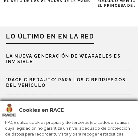
EL RETO DE LAS 24 HORAS DE LE MANS
EDUARDO MENDOZA
EL PRINCESA DE 
LO ÚLTIMO EN EN LA RED
LA NUEVA GENERACIÓN DE WEARABLES ES
INVISIBLE
‘RACE CIBERAUTO’ PARA LOS CIBERRIESGOS
DEL VEHÍCULO
DE DOCTOR GOOGLE A DOCTOR CHATPGT
Cookies en RACE
JOYERÍA Y TECNOLOGÍA SE DAN LA MANO
RACE utiliza cookies propias y de terceros (ubicados en países
cuya legislación no garantiza un nivel adecuado de protección
de datos) para recordar tu visita y para recoger estadísticas