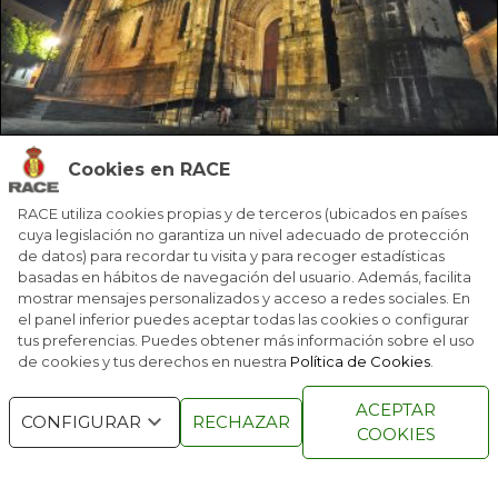
EL NORTE EXTREMEÑO
Cookies en RACE
Viajar por el norte de Extremadura te permite descubrir su
RACE utiliza cookies propias y de terceros (ubicados en países
arqueología romana, la ciudad de Plasencia, un pueblo
cuya legislación no garantiza un nivel adecuado de protección
‘desaparecido’ y su gastron
...
de datos) para recordar tu visita y para recoger estadísticas
basadas en hábitos de navegación del usuario. Además, facilita
mostrar mensajes personalizados y acceso a redes sociales. En
el panel inferior puedes aceptar todas las cookies o configurar
tus preferencias. Puedes obtener más información sobre el uso
de cookies y tus derechos en nuestra
Política de Cookies
.
ACEPTAR
CONFIGURAR
RECHAZAR
COOKIES