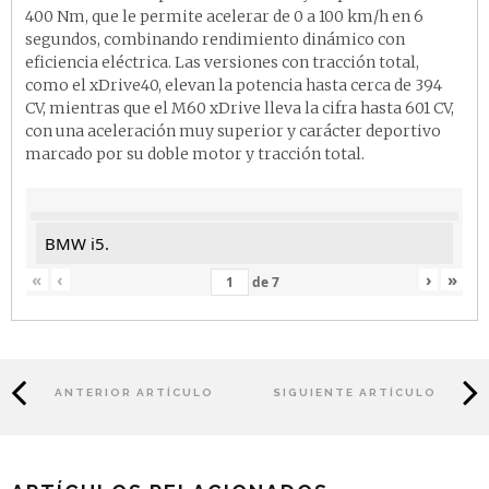
400 Nm, que le permite acelerar de 0 a 100 km/h en 6
segundos, combinando rendimiento dinámico con
eficiencia eléctrica. Las versiones con tracción total,
como el xDrive40, elevan la potencia hasta cerca de 394
CV, mientras que el M60 xDrive lleva la cifra hasta 601 CV,
con una aceleración muy superior y carácter deportivo
marcado por su doble motor y tracción total.
BMW i5.
«
‹
›
»
de
7
El i5 mantiene las proporciones clásicas de una berlina de
gran tamaño, con más de 5 m de longitud, 1,9 m de
anchura y una distancia entre ejes de casi 3 m,
ANTERIOR ARTÍCULO
SIGUIENTE ARTÍCULO
proporcionando un espacio interior generoso para cinco
ocupantes y un maletero amplio de 490 l en
configuración sedán.
La batería de alto voltaje, de alrededor de 81 kWh, ofrece