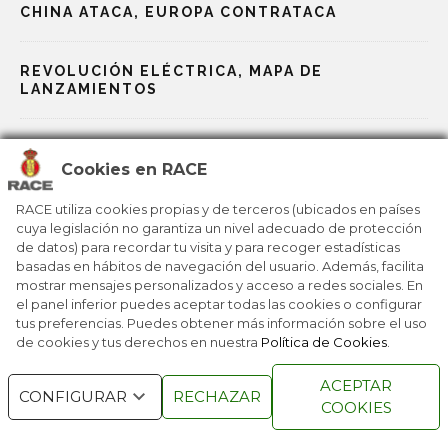
en gestos, toques y control por voz a través del BMW
CHINA ATACA, EUROPA CONTRATACA
Intelligent Personal Assistant, lo que facilita el acceso a
funciones sin distracción.
REVOLUCIÓN ELÉCTRICA, MAPA DE
En cuanto a conectividad, también cuenta con Apple
LANZAMIENTOS
CarPlay y Android Auto inalámbricos para integración
completa del smartphone, navegación en la nube con
rutas optimizadas para vehículos eléctricos y
2026: NOVEDADES PARA TODOS LOS GUSTOS
actualizaciones de software remotas que añaden y
Cookies en RACE
mejoran funciones con el tiempo.
NAVIDAD PARA TODA LA FAMILIA
RACE utiliza cookies propias y de terceros (ubicados en países
En España, el i5 se ofrece en varios niveles de acabado. Las
cuya legislación no garantiza un nivel adecuado de protección
versiones de acceso pueden incluir equipamientos de
de datos) para recordar tu visita y para recoger estadísticas
serie con llantas de aleación, iluminación LED y
ESTE OTOÑO SERÁN TENDENCIA
basadas en hábitos de navegación del usuario. Además, facilita
mostrar mensajes personalizados y acceso a redes sociales. En
tapicerías de alta calidad. Acabados más completos como
el panel inferior puedes aceptar todas las cookies o configurar
el M Sport o el M Sport Pro añaden elementos de diseño
tus preferencias. Puedes obtener más información sobre el uso
deportivos y detalles estéticos que refuerzan el carácter
de cookies y tus derechos en nuestra
Política de Cookies
.
premium del vehículo.
RACE © 2016
TODOS LOS DERECHOS
Los precios del nuevo BMW i5 parten de 76.500 euros.
ACEPTAR
RESERVADOS
CONFIGURAR
RECHAZAR
COOKIES