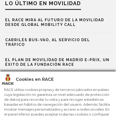
LO ÚLTIMO EN MOVILIDAD
EL RACE MIRA AL FUTURO DE LA MOVILIDAD
DESDE GLOBAL MOBILITY CALL
CARRILES BUS-VAO, AL SERVICIO DEL
TRÁFICO
EL PLAN DE MOVILIDAD DE MADRID E-PRIX, UN
ÉXITO DE LA FUNDACIÓN RACE
Cookies en RACE
LA NUEVA MOVILIDAD PASA POR LA LEY
RACE utiliza cookies propias y de terceros (ubicados en países
cuya legislación no garantiza un nivel adecuado de protección
LOS VEHÍCULOS DE AUXILIO EN VÍA PÚBLICA
de datos) para recordar tu visita y para recoger estadísticas
PODRÁN ACCEDER A LAS ZBE, UNA
PROPUESTA DEL RACE
basadas en hábitos de navegación del usuario. Además, facilita
mostrar mensajes personalizados y acceso a redes sociales. En
el panel inferior puedes aceptar todas las cookies o configurar