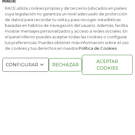
UN SAN VALENTÍN DE SUEÑOS ‘IMPOSIBLES’
RACE utiliza cookies propias y de terceros (ubicados en países
cuya legislación no garantiza un nivel adecuado de protección
de datos) para recordar tu visita y para recoger estadísticas
DORMIR CON LA NIEVE, UNA EXPERIENCIA
ÚNICA
basadas en hábitos de navegación del usuario. Además, facilita
mostrar mensajes personalizados y acceso a redes sociales. En
el panel inferior puedes aceptar todas las cookies o configurar
tus preferencias. Puedes obtener más información sobre el uso
de cookies y tus derechos en nuestra
Política de Cookies
.
RACE © 2016
TODOS LOS DERECHOS
ACEPTAR
RESERVADOS
CONFIGURAR
RECHAZAR
COOKIES
QUIENES SOMOS
NÚMEROS ANTERIORES
CONTACTO
AVISO LEGAL
POLÍTICA DE COOKIES