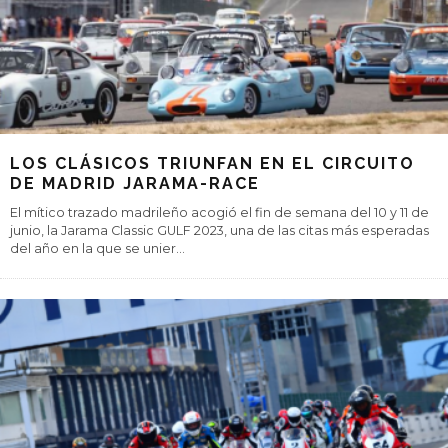
LOS CLÁSICOS TRIUNFAN EN EL CIRCUITO
DE MADRID JARAMA-RACE
El mítico trazado madrileño acogió el fin de semana del 10 y 11 de
junio, la Jarama Classic GULF 2023, una de las citas más esperadas
del año en la que se unier
...