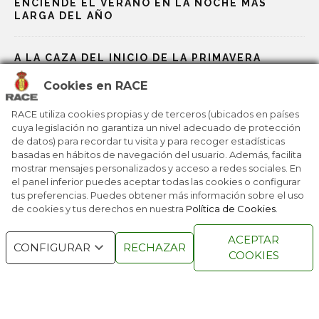
ENCIENDE EL VERANO EN LA NOCHE MÁS
LARGA DEL AÑO
A LA CAZA DEL INICIO DE LA PRIMAVERA
Cookies en RACE
UN SAN VALENTÍN DE SUEÑOS ‘IMPOSIBLES’
RACE utiliza cookies propias y de terceros (ubicados en países
cuya legislación no garantiza un nivel adecuado de protección
de datos) para recordar tu visita y para recoger estadísticas
DORMIR CON LA NIEVE, UNA EXPERIENCIA
basadas en hábitos de navegación del usuario. Además, facilita
ÚNICA
mostrar mensajes personalizados y acceso a redes sociales. En
el panel inferior puedes aceptar todas las cookies o configurar
tus preferencias. Puedes obtener más información sobre el uso
de cookies y tus derechos en nuestra
Política de Cookies
.
RACE © 2016
TODOS LOS DERECHOS
ACEPTAR
RESERVADOS
CONFIGURAR
RECHAZAR
COOKIES