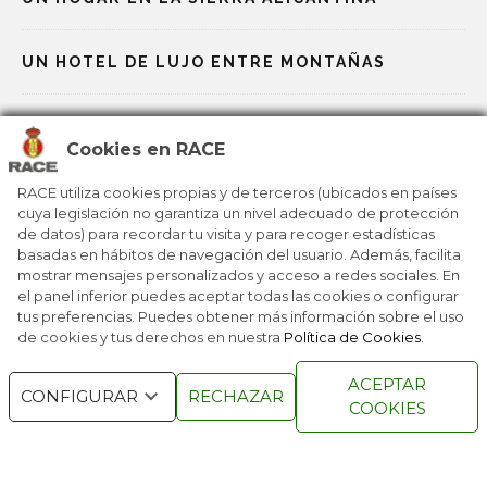
UN HOTEL DE LUJO ENTRE MONTAÑAS
DORMIR ENTRE NIDOS DE CIGÜEÑAS
Cookies en RACE
LOS COCHES TIENEN SU PARTICULAR ‘SPA’
RACE utiliza cookies propias y de terceros (ubicados en países
cuya legislación no garantiza un nivel adecuado de protección
de datos) para recordar tu visita y para recoger estadísticas
basadas en hábitos de navegación del usuario. Además, facilita
UN HOTEL PARA DEJAR LA MENTE EN BLANCO
mostrar mensajes personalizados y acceso a redes sociales. En
el panel inferior puedes aceptar todas las cookies o configurar
tus preferencias. Puedes obtener más información sobre el uso
de cookies y tus derechos en nuestra
Política de Cookies
.
RACE © 2016
TODOS LOS DERECHOS
ACEPTAR
RESERVADOS
CONFIGURAR
RECHAZAR
COOKIES