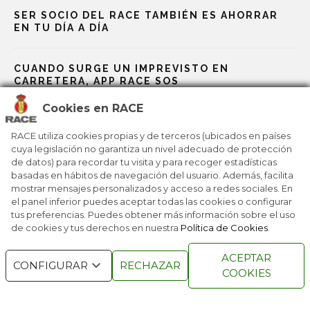
SER SOCIO DEL RACE TAMBIÉN ES AHORRAR
EN TU DÍA A DÍA
CUANDO SURGE UN IMPREVISTO EN
CARRETERA, APP RACE SOS
Cookies en RACE
RACE, BP Y GALP TE ABARATAN LOS VIAJES
RACE utiliza cookies propias y de terceros (ubicados en países
cuya legislación no garantiza un nivel adecuado de protección
de datos) para recordar tu visita y para recoger estadísticas
EL RACE IMPULSA UNA NUEVA FORMA DE
basadas en hábitos de navegación del usuario. Además, facilita
RECUPERAR PUNTOS
mostrar mensajes personalizados y acceso a redes sociales. En
el panel inferior puedes aceptar todas las cookies o configurar
tus preferencias. Puedes obtener más información sobre el uso
de cookies y tus derechos en nuestra
Política de Cookies
.
RACE © 2016
TODOS LOS DERECHOS
ACEPTAR
RESERVADOS
CONFIGURAR
RECHAZAR
COOKIES