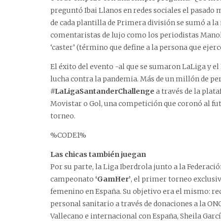
preguntó Ibai Llanos en redes sociales el pasado 
de cada plantilla de Primera división se sumó a la 
comentaristas de lujo como los periodistas Man
‘caster’ (término que define a la persona que eje
El éxito del evento -al que se sumaron LaLiga y e
lucha contra la pandemia. Más de un millón de pe
#LaLigaSantanderChallenge
a través de la plat
Movistar o Gol, una competición que coronó al fu
torneo.
%CODE1%
Las chicas también juegan
Por su parte, la Liga Iberdrola junto a la Federac
campeonato
‘GamHer’
, el primer torneo exclusi
femenino en España. Su objetivo era el mismo: re
personal sanitario a través de donaciones a la ON
Vallecano e internacional con España, Sheila Garcí