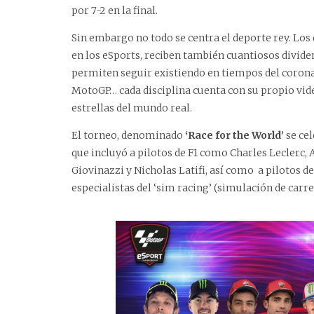
por 7-2 en la final.
Sin embargo no todo se centra el deporte rey. Los
en los eSports, reciben también cuantiosos dividen
permiten seguir existiendo en tiempos del corona
MotoGP… cada disciplina cuenta con su propio vide
estrellas del mundo real.
El torneo, denominado
‘Race for the World’
se cel
que incluyó a pilotos de F1 como Charles Leclerc,
Giovinazzi y Nicholas Latifi, así como a pilotos d
especialistas del ‘sim racing’ (simulación de car