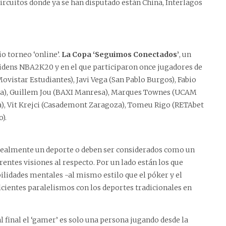
 circuitos donde ya se han disputado están China, Interlagos
o torneo ‘online’.
La Copa ‘Seguimos Conectados’
, un
unidens NBA2K20 y en el que participaron once jugadores de
vistar Estudiantes), Javi Vega (San Pablo Burgos), Fabio
ia), Guillem Jou (BAXI Manresa), Marques Townes (UCAM
a), Vit Krejci (Casademont Zaragoza), Tomeu Rigo (RETAbet
).
n realmente un deporte o deben ser considerados como un
entes visiones al respecto. Por un lado están los que
ilidades mentales -al mismo estilo que el póker y el
ficientes paralelismos con los deportes tradicionales en
 final el ‘gamer’ es solo una persona jugando desde la