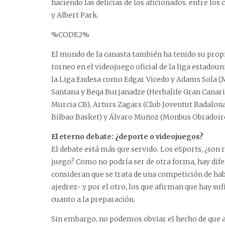
haciendo las delicias de los aficionados. entre los
y Albert Park.
%CODE2%
El mundo de la canasta también ha tenido su propi
torneo en el videojuego oficial de la liga estado
la Liga Endesa como Edgar Vicedo y Adams Sola (Mo
Santana y Beqa Burjanadze (Herbalife Gran Canar
Murcia CB), Arturs Zagars (Club Joventut Badalon
Bilbao Basket) y Álvaro Muñoz (Monbus Obradoiro
El eterno debate: ¿deporte o videojuegos?
El debate está más que servido. Los eSports, ¿so
juego? Como no podría ser de otra forma, hay difer
consideran que se trata de una competición de hab
ajedrez- y por el otro, los que afirman que hay su
cuanto a la preparación.
Sin embargo, no podemos obviar el hecho de que al