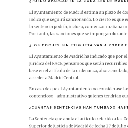
¿PUEDO APARCAR EN LA ZONA SER DE MADR
El ayuntamiento de Madrid estima un plazo de dos
indica que seguirá sancionando. Lo cierto es que e
la sentencia podría, incluso, comenzar mañana mi
Por tanto, las sanciones que se impongan durante 
¿LOS COCHES SIN ETIQUETA VAN A PODER 
El Ayuntamiento de Madrid ha indicado que por e
Jurídica del RACE pensamos que serán recurribles
base en el artículo de la ordenanza, ahora anulado
acceder a Madrid Central.
En caso de que el Ayuntamiento no considerase las 
contencioso- administrativo quienes tendrían que 
¿CUÁNTAS SENTENCIAS HAN TUMBADO HAS
La Sentencia que anula el artículo referido a las 
Superior de Justicia de Madrid de fecha 27 de Juli