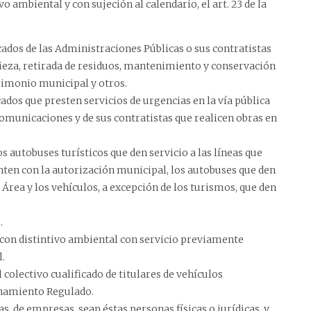
vo ambiental y con sujeción al calendario, el art. 23 de la
cados de las Administraciones Públicas o sus contratistas
ieza, retirada de residuos, mantenimiento y conservación
trimonio municipal y otros.
ados que presten servicios de urgencias en la vía pública
comunicaciones y de sus contratistas que realicen obras en
os autobuses turísticos que den servicio a las líneas que
enten con la autorización municipal, los autobuses que den
 Área y los vehículos, a excepción de los turismos, que den
.
con distintivo ambiental con servicio previamente
.
 colectivo cualificado de titulares de vehículos
ionamiento Regulado.
s, de empresas, sean éstas personas físicas o jurídicas, y