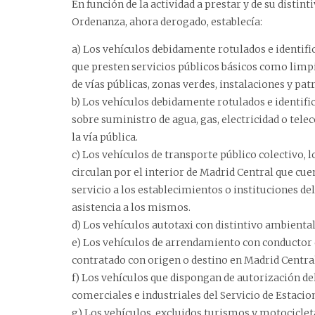
En función de la actividad a prestar y de su distinti
Ordenanza, ahora derogado, establecía:
a) Los vehículos debidamente rotulados e identifi
que presten servicios públicos básicos como limp
de vías públicas, zonas verdes, instalaciones y pa
b) Los vehículos debidamente rotulados e identific
sobre suministro de agua, gas, electricidad o tele
la vía pública.
c) Los vehículos de transporte público colectivo, l
circulan por el interior de Madrid Central que cu
servicio a los establecimientos o instituciones del
asistencia a los mismos.
d) Los vehículos autotaxi con distintivo ambiental
e) Los vehículos de arrendamiento con conductor 
contratado con origen o destino en Madrid Central
f) Los vehículos que dispongan de autorización del
comerciales e industriales del Servicio de Estac
g) Los vehículos, excluidos turismos y motocicleta