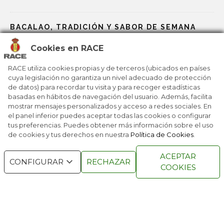
BACALAO, TRADICIÓN Y SABOR DE SEMANA
SANTA
Cookies en RACE
ALTA COCINA VESTIDA DE TABERNA
RACE utiliza cookies propias y de terceros (ubicados en países
cuya legislación no garantiza un nivel adecuado de protección
de datos) para recordar tu visita y para recoger estadísticas
UN VIAJE POR LA HISTORIA DEL CHOCOLATE
basadas en hábitos de navegación del usuario. Además, facilita
CALIENTE EN ESPAÑA
mostrar mensajes personalizados y acceso a redes sociales. En
el panel inferior puedes aceptar todas las cookies o configurar
tus preferencias. Puedes obtener más información sobre el uso
de cookies y tus derechos en nuestra
Política de Cookies
.
RACE © 2016
TODOS LOS DERECHOS
ACEPTAR
CONFIGURAR
RECHAZAR
RESERVADOS
COOKIES