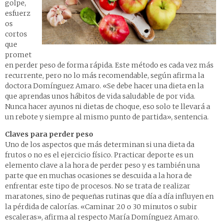
golpe,
esfuerz
os
cortos
que
promet
en perder peso de forma rápida. Este método es cada vez más
recurrente, pero no lo más recomendable, según afirma la
doctora Domínguez Amaro. «Se debe hacer una dieta en la
que aprendas unos hábitos de vida saludable de por vida.
Nunca hacer ayunos ni dietas de choque, eso solo te llevará a
un rebote y siempre al mismo punto de partida», sentencia.
Claves para perder peso
Uno de los aspectos que más determinan si una dieta da
frutos o no es el ejercicio físico. Practicar deporte es un
elemento clave a la hora de perder peso y es también una
parte que en muchas ocasiones se descuida a la hora de
enfrentar este tipo de procesos. No se trata de realizar
maratones, sino de pequeñas rutinas que día a día influyen en
la pérdida de calorías. «Caminar 20 o 30 minutos o subir
escaleras», afirma al respecto María Domínguez Amaro.