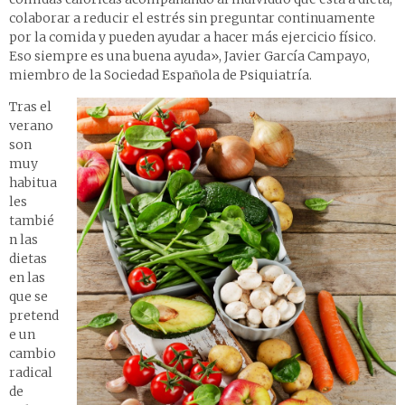
colaborar a reducir el estrés sin preguntar continuamente
por la comida y pueden ayudar a hacer más ejercicio físico.
Eso siempre es una buena ayuda», Javier García Campayo,
miembro de la Sociedad Española de Psiquiatría.
Tras el
verano
son
muy
habitua
les
tambié
n las
dietas
en las
que se
pretend
e un
cambio
radical
de