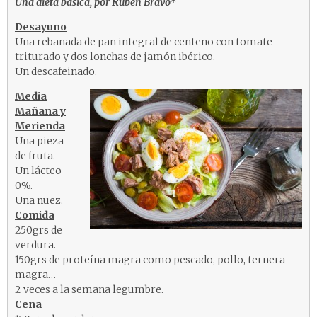
Una dieta básica, por Rubén Bravo*
Desayuno
Una rebanada de pan integral de centeno con tomate
triturado y dos lonchas de jamón ibérico.
Un descafeinado.
Media
Mañana y
Merienda
Una pieza
de fruta.
Un lácteo
0%.
Una nuez.
Comida
250grs de
verdura.
150grs de proteína magra como pescado, pollo, ternera
magra…
2 veces a la semana legumbre.
Cena