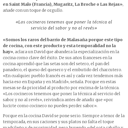
en Saint Malo (Francia), Mugaritz, La Broche o Las Rejas»
,
añade con un toque de orgullo.
«Los cocineros tenemos que poner la técnica al
servicio del sabor y no al revés»
«Somos los raros del barrio de Malasaña porque este tipo
de cocina, con este producto y esta temporalidad no la
hay»
, aclara un David que abandera la especialización en la
cocina como clave del éxito. De sus años franceses en la
cocina aprendió que las setas son del setero, el pan del
panadero, el queso del quesero y el embutido del charcutero.
«En cualquier pueblo francés es así y cada vez tendemos más
hacia eso en España y en Madrid», señala. Porque en estas
mesas se da prioridad al producto por encima de la técnica.
«Los cocineros tenemos que poner la técnica al servicio del
sabor y no al revés», reivindica antes de añadir que «por
lucirte como cocinero no puedes perder sabor».
Porque en la cocina David se pone serio. Siempre a tenor de la
temporada, en sus raciones y sus platos no falta el toque
madrileño y de proximidad, pero huyendo «del sota caballo y