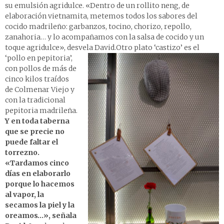
su emulsión agri­dulce. «Dentro de un rollito neng, de
elaboración vietnamita, metemos todos los sabores del
cocido madrileño: garbanzos, tocino, chorizo, repollo,
zanahoria… y lo acompañamos con la salsa de cocido y un
toque agridulce», desvela David.
Otro plato ‘castizo’ es el
‘pollo en pepitoria’,
con pollos de más de
cinco kilos traídos
de Colmenar Viejo y
con la tradicional
pepitoria madrileña.
Y en toda taberna
que se precie no
puede faltar el
torrezno.
«Tardamos cinco
días en elaborarlo
porque lo hacemos
al vapor, la
secamos la piel y la
oreamos…», señala