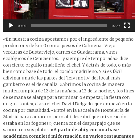
00:00
02:37
«En nuestra cocina apostamos por el ingrediente de pequeño
productor y de km 0 como quesos de Colmenar Viejo,
verduras de Bustarviejo, carnes de Guadarrama, vinos
ecológicos de Cenicientos… y siempre de temporada», dice
con cierto orgullo madrileño el chef. Y detrás de todo, o más
bien como base de todo, el cocido madrileño. Y si es fácil
adivinar una de las partes del ‘leiv motiv’ del local, más
gamberro es el de canalla. «Abrimos la cocina de manera
inin­terrumpida de 12 de la mañana a 12 de la noche, y los fines
de semana se alarga para terminar, o empezar, la fiesta con
un gin–tonic», clara el chef David Delgado, que empezó en la
cocina por casualidad. «Entré en la Escuela de Hostelería de
Madrid para camarero, pero allí descubrí que mi vocación
estaba en los fogones», cuenta con el desparpajo que se
saborea en sus platos.
«A partir de ahí y con una base
académica completé mi formación en varios restaurantes