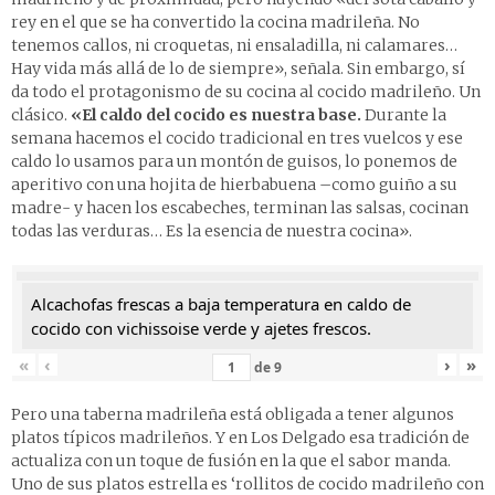
rey en el que se ha convertido la cocina madrileña. No
tenemos callos, ni croquetas, ni ensaladilla, ni calamares…
Hay vida más allá de lo de siempre», señala. Sin embargo, sí
da todo el protagonismo de su cocina al cocido madrileño. Un
clásico.
«El caldo del cocido es nuestra base.
Durante la
semana hacemos el cocido tradicional en tres vuelcos y ese
caldo lo usamos para un montón de guisos, lo ponemos de
aperitivo con una hojita de hierbabuena –como guiño a su
madre- y hacen los escabeches, terminan las salsas, cocinan
todas las verduras… Es la esencia de nuestra cocina».
Alcachofas frescas a baja temperatura en caldo de
cocido con vichissoise verde y ajetes frescos.
«
‹
›
»
de
9
Pero una taberna madrileña está obligada a tener algunos
platos típicos madrileños. Y en Los Delgado esa tradición de
actualiza con un toque de fusión en la que el sabor manda.
Uno de sus platos estrella es ‘rollitos de cocido madrileño con