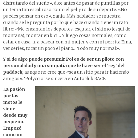
disfrutando del sueño», dice antes de pasar de puntillas por
un tema tan escabroso como el peligro de su deporte. «No
puedes pensar en eso», zanja. Más hablador se muestra
cuando se le pregunta por lo que hace cuando tiene un rato
libre: «Me encantan los deportes, esquiar, el skimo (esquí de
montaña), montar en bici… Y luego cosas normales, como
estar en casa, ir a pasear con mi mujer y con mi perrita Eina,
ver series, tocar un poco el piano… Todo muy normal».
Y si de algo puede presumir Pol es de ser un piloto con
personalidad y una simpatía que le hace ser el ‘rey’ del
paddock
, aunque no cree que «sea un sitio para ir haciendo
amigos». ‘Polyccio’ se sincera en Autoclub RACE.
La pasión
por las
motos le
viene
desde muy
pequeño.
Empezó
como un