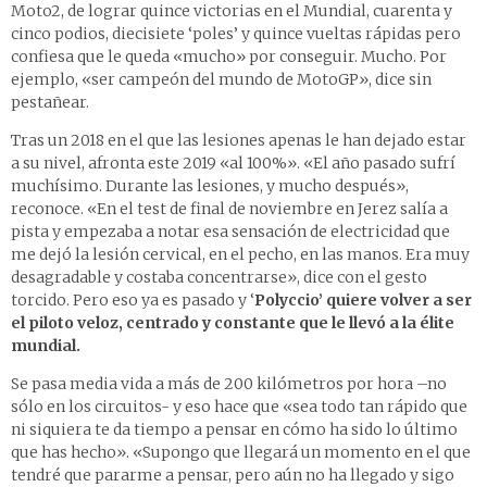
Moto2, de lograr quince victorias en el Mundial, cuarenta y
cinco podios, diecisiete ‘poles’ y quince vueltas rápidas pero
confiesa que le queda «mucho» por conseguir. Mucho. Por
ejemplo, «ser campeón del mundo de MotoGP», dice sin
pestañear.
Tras un 2018 en el que las lesiones apenas le han dejado estar
a su nivel, afronta este 2019 «al 100%». «El año pasado sufrí
muchísimo. Durante las lesiones, y mucho después»,
reconoce. «En el test de final de noviembre en Jerez salía a
pista y empezaba a notar esa sensación de electricidad que
me dejó la lesión cervical, en el pecho, en las manos. Era muy
desagradable y costaba concentrarse», dice con el gesto
torcido. Pero eso ya es pasado y ‘
Polyccio’ quiere volver a ser
el piloto veloz, centrado y constante que le llevó a la élite
mundial.
Se pasa media vida a más de 200 kilómetros por hora –no
sólo en los circuitos- y eso hace que «sea todo tan rápido que
ni siquiera te da tiempo a pensar en cómo ha sido lo último
que has hecho». «Supongo que llegará un momento en el que
tendré que pararme a pensar, pero aún no ha llegado y sigo