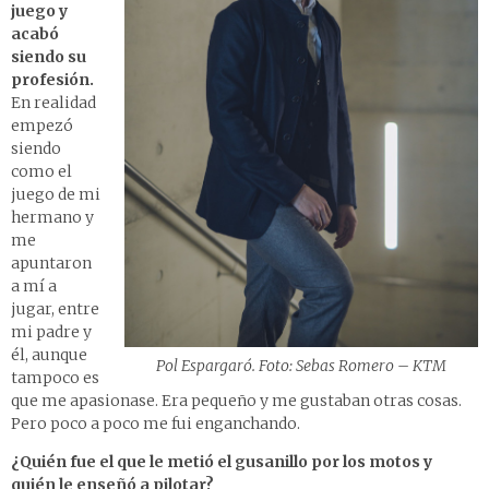
juego y
acabó
siendo su
profesión.
En realidad
empezó
siendo
como el
juego de mi
hermano y
me
apuntaron
a mí a
jugar, entre
mi padre y
él, aunque
Pol Espargaró. Foto: Sebas Romero – KTM
tampoco es
que me apasionase. Era pequeño y me gustaban otras cosas.
Pero poco a poco me fui enganchando.
¿Quién fue el que le metió el gusanillo por los motos y
quién le enseñó a pilotar?