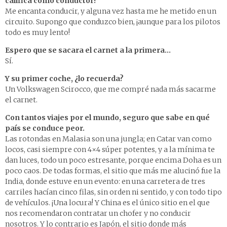
califica como conductor?
Me encanta conducir, y alguna vez hasta me he metido en un
circuito. Supongo que conduzco bien, ¡aunque para los pilotos
todo es muy lento!
Espero que se sacara el carnet a la primera…
Sí.
Y su primer coche, ¿lo recuerda?
Un Volkswagen Scirocco, que me compré nada más sacarme
el carnet.
Con tantos viajes por el mundo, seguro que sabe en qué
país se conduce peor.
Las rotondas en Malasia son una jungla; en Catar van como
locos, casi siempre con 4×4 súper potentes, y a la mínima te
dan luces, todo un poco estresante, porque encima Doha es un
poco caos. De todas formas, el sitio que más me alucinó fue la
India, donde estuve en un evento: en una carretera de tres
carriles hacían cinco filas, sin orden ni sentido, y con todo tipo
de vehículos. ¡Una locura! Y China es el único sitio en el que
nos recomendaron contratar un chofer y no conducir
nosotros. Y lo contrario es Japón, el sitio donde más