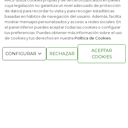
RACE utiliza cookies propias y de terceros (ubicados en países
cuya legislación no garantiza un nivel adecuado de protección
de datos) para recordar tu visita y para recoger estadísticas
basadas en hábitos de navegación del usuario. Además, facilita
MILANO CORTINA 2026: UN VIAJE POR 25 JJOO
mostrar mensajes personalizados y acceso a redes sociales. En
el panel inferior puedes aceptar todas las cookies o configurar
tus preferencias. Puedes obtener más información sobre el uso
de cookies y tus derechos en nuestra
Política de Cookies
.
RACE © 2016
TODOS LOS DERECHOS
ACEPTAR
RESERVADOS
CONFIGURAR
RECHAZAR
COOKIES
QUIENES SOMOS
NÚMEROS ANTERIORES
CONTACTO
AVISO LEGAL
POLÍTICA DE COOKIES