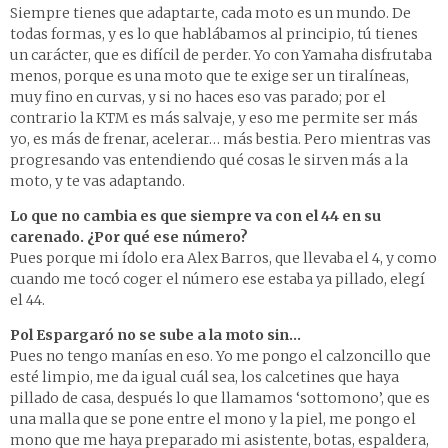
Siempre tienes que adaptarte, cada moto es un mundo. De
todas formas, y es lo que hablábamos al principio, tú tienes
un carácter, que es difícil de perder. Yo con Yamaha disfrutaba
menos, porque es una moto que te exige ser un tiralíneas,
muy fino en curvas, y si no haces eso vas parado; por el
contrario la KTM es más salvaje, y eso me permite ser más
yo, es más de frenar, acelerar… más bestia. Pero mientras vas
progresando vas entendiendo qué cosas le sirven más a la
moto, y te vas adaptando.
Lo que no cambia es que siempre va con el 44 en su
carenado. ¿Por qué ese número?
Pues porque mi ídolo era Alex Barros, que llevaba el 4, y como
cuando me tocó coger el número ese estaba ya pillado, elegí
el 44.
Pol Espargaró no se sube a la moto sin…
Pues no tengo manías en eso. Yo me pongo el calzoncillo que
esté limpio, me da igual cuál sea, los calcetines que haya
pillado de casa, después lo que llamamos ‘sottomono’, que es
una malla que se pone entre el mono y la piel, me pongo el
mono que me haya preparado mi asistente, botas, espaldera,