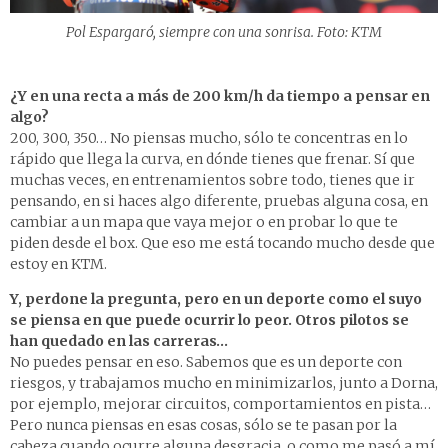
Pol Espargaró, siempre con una sonrisa. Foto: KTM
¿Y en una recta a más de 200 km/h da tiempo a pensar en
algo?
200, 300, 350… No piensas mucho, sólo te concentras en lo
rápido que llega la curva, en dónde tienes que frenar. Sí que
muchas veces, en entrenamientos sobre todo, tienes que ir
pensando, en si haces algo diferente, pruebas alguna cosa, en
cambiar a un mapa que vaya mejor o en probar lo que te
piden desde el box. Que eso me está tocando mucho desde que
estoy en KTM.
Y, perdone la pregunta, pero en un deporte como el suyo
se piensa en que puede ocurrir lo peor. Otros pilotos se
han quedado en las carreras…
No puedes pensar en eso. Sabemos que es un deporte con
riesgos, y trabajamos mucho en minimizarlos, junto a Dorna,
por ejemplo, mejorar circuitos, comportamientos en pista…
Pero nunca piensas en esas cosas, sólo se te pasan por la
cabeza cuando ocurre alguna desgracia, o como me pasó a mí