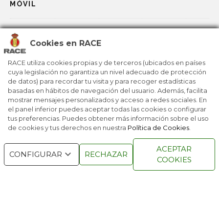
MÓVIL
DE LA ERA DEL MÓVIL A LA ERA DE LA IA
Cookies en RACE
LA EDUCACIÓN YA NO SE ENTIENDE SIN IA
RACE utiliza cookies propias y de terceros (ubicados en países
cuya legislación no garantiza un nivel adecuado de protección
de datos) para recordar tu visita y para recoger estadísticas
basadas en hábitos de navegación del usuario. Además, facilita
ASÍ VEMOS LOS ESPAÑOLES LA IA
mostrar mensajes personalizados y acceso a redes sociales. En
el panel inferior puedes aceptar todas las cookies o configurar
tus preferencias. Puedes obtener más información sobre el uso
de cookies y tus derechos en nuestra
Política de Cookies
.
RACE © 2016
TODOS LOS DERECHOS
ACEPTAR
RESERVADOS
CONFIGURAR
RECHAZAR
COOKIES
QUIENES SOMOS
NÚMEROS ANTERIORES