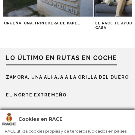
URUEÑA, UNA TRINCHERA DE PAPEL
EL RACE TE AYUDA
CASA
LO ÚLTIMO EN RUTAS EN COCHE
ZAMORA, UNA ALHAJA A LA ORILLA DEL DUERO
EL NORTE EXTREMEÑO
ITALIA, POR LAS ORILLAS DEL RÍO PO
Cookies en RACE
NAVARRA PARA PALADARES EXQUISITOS
RACE utiliza cookies propias y de terceros (ubicados en países