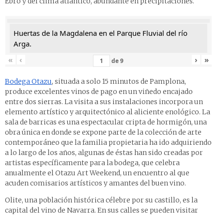
Ebro y del clima atlántico, abundante en precipitaciones.
Huertas de la Magdalena en el Parque Fluvial del río
Arga.
«
‹
›
»
de
9
Bodega Otazu
, situada a solo 15 minutos de Pamplona,
produce excelentes vinos de pago en un viñedo encajado
entre dos sierras. La visita a sus instalaciones incorpora un
elemento artístico y arquitectónico al aliciente enológico. La
sala de barricas es una espectacular cripta de hormigón, una
obra única en donde se expone parte de la colección de arte
contemporáneo que la familia propietaria ha ido adquiriendo
a lo largo de los años, algunas de éstas han sido creadas por
artistas específicamente para la bodega, que celebra
anualmente el Otazu Art Weekend, un encuentro al que
acuden comisarios artísticos y amantes del buen vino.
Olite, una población histórica célebre por su castillo, es la
capital del vino de Navarra. En sus calles se pueden visitar