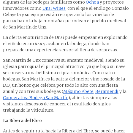
algunas de las bodegas familiares como
Ochoa
y proyectos
innovadores como
Unsi Wines
, con el que el enólogo Gonzalo
Celayeta y su equipo están recuperando los viñedos de
garnacha en la baja montaña que rodean el pueblo medieval
de San Martín de Unx.
La oferta enoturística de Unsi puede empezar en explorando
el viñedo en un 4×4 y acabar en la bodega, donde han
preparado una experiencia sensorial llena de sorpresas.
San Martín de Unx conserva su encanto medieval, siendo su
iglesia parroquial el principal atractivo, ya que bajo su nave
se conserva una bellísima cripta románica. Con cuatro
bodegas, San Martín es la patria del mejor vino rosado de la
D.O., un honor que celebra por todo lo alto con una fiesta
anual y con tres sus bodegas (
Máximo Abete
,
Beramendi
y la
Cooperativa Bodega San Martín
), abiertas siempre a las
visitantes deseosos de conocer el resultado de siglos
trabajando la viticultura.
La Ribera del Ebro
Antes de seguir ruta hacia la Ribera del Ebro, se puede hacer