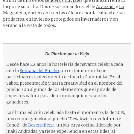
en bici de uno de los
senderos fluviales
que transcurren a lo
largo de su orilla. Dos de sus meandros, el de
Aranzadi
y
La
Magdalena
, encierran huertas célebres por la calidad de sus
productos, en invierno protegidos en invernaderos y en
verano a la vista de todos.
De Pinchos por lo Viejo
Desde hace 22 años la hostelería de navarra celebra cada
año la
Semana del Pincho
, un certamen en el que
participan establecimiento de toda la Comunidad Foral.
Sabor, presentación y hasta creatividad en el nombre del
pincho son algunos de los elementos que el jurado de
expertos valora para determinar quienes son los
ganadores.
La última edición celebrada hasta el momento, la de 2019,
tuvo como ganador al pincho “Resakwich revolotum re-
CenoZ” de
BaserriBerri
, un bar cuya cocina liderada por
lñaki Andradas, ya tiene experiencia en estas lides, al