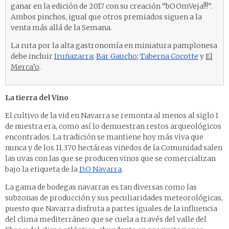
ganar en la edición de 2017 con su creación “bOOmVeja!!!”.
Ambos pinchos, igual que otros premiados siguen a la
venta más allá de la Semana.
La ruta por la alta gastronomía en miniatura pamplonesa
debe incluir
Iruñazarra
;
Bar Gaucho
;
Taberna Cocotte
y
El
Merca’o
.
La tierra del Vino
El cultivo de la vid en Navarra se remonta al menos al siglo I
de nuestra era, como así lo demuestran restos arqueológicos
encontrados. La tradición se mantiene hoy más viva que
nunca y de los 11.370 hectáreas viñedos de la Comunidad salen
las uvas con las que se producen vinos que se comercializan
bajo la etiqueta de la
D.O Navarra
.
La gama de bodegas navarras es tan diversas como las
subzonas de producción y sus peculiaridades meteorológicas,
puesto que Navarra disfruta a partes iguales de la influencia
del clima mediterráneo que se cuela a través del valle del