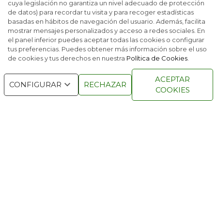
cuya legislación no garantiza un nivel adecuado de protección
de datos) para recordar tu visita y para recoger estadísticas
basadas en hábitos de navegación del usuario. Además, facilita
ALBACETE Y SU RUTA CERVANTINA
mostrar mensajes personalizados y acceso a redes sociales. En
el panel inferior puedes aceptar todas las cookies o configurar
tus preferencias. Puedes obtener más información sobre el uso
de cookies y tus derechos en nuestra
Política de Cookies
.
RACE © 2016
TODOS LOS DERECHOS
ACEPTAR
RESERVADOS
CONFIGURAR
RECHAZAR
COOKIES
QUIENES SOMOS
NÚMEROS ANTERIORES
CONTACTO
AVISO LEGAL
POLÍTICA DE COOKIES