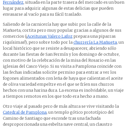
Fernández
, situada en la parte trasera del mercado es un buen
lugar para adquirir algunas de estas delicias que pueden
envasarse al vacío para su fácil traslado.
Saliendo de la carnicería hay que subir por la calle de la
Mañueta, cortita pero muy popular gracias a algunos de sus
comercios (¡
Aceitunas Valero Lafoz
prepara una piparras
riquísimas!), pero sobre todo por la
churrería La Mañueta
, un
local histórico que se resiste a desaparecer, abriendo sólo
durante las fiestas de San Fermín y los domingo de octubre,
con motivo de la celebración de la misa del Rosario en las
iglesias del Casco Viejo. Si su visita a Pamplona coincide con
las fechas indicadas solicite permiso para entrar a ver los
fogones alimentados con leña de haya que calientan el aceite
de oliva variedad empeltre en el que se fríen sus churros
hechos con una harina dura. La escena es inolvidable, un viaje
a tiempos remotos en los que todo era hecho a mano.
Otro viaje al pasado pero de más altura se vive visitando la
Catedral de Pamplona
, un templo gótico prototípico del
Camino de Santiago que esconde tras una fachada
desproporcionada una esbelta nave central, un claustro