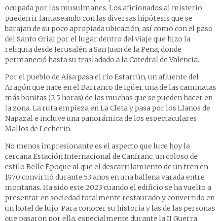
ocupada por los musulmanes. Los aficionados al misterio
pueden ir fantaseando con las diversas hipótesis que se
barajan de su poco apropiada ubicación, así como con el paso
del Santo Grial por el lugar dentro del viaje que hizo la
reliquia desde Jerusalén a San Juan de la Pena, donde
permaneció hasta su trasladado a la Catedral de Valencia.
Por el pueblo de Aisa pasa el río Estarrún, un afluente del
Aragón que nace en el Barranco de Igüer, una de las
caminatas
más bonitas
(2,5 horas) de las muchas que se pueden hacer en
la zona. La ruta empieza en La Cleta y pasa por los Llanos de
Napazal e incluye una panorámica de los espectaculares
Mallos de Lecherin.
No menos impresionante es el aspecto que luce hoy la
cercana
Estación Internacional de Canfranc
, un coloso de
estilo Belle Époque al que el descarrilamiento de un tren en
1970 convirtió durante 53 años en una ballena varada entre
montañas. Ha sido este 2023 cuando el edificio se ha vuelto a
presentar en sociedad totalmente restaurado y convertido en
un hotel de lujo. Para conocer su historia y las de las personas
que pasaron por ella, especialmente durante la II Guerra