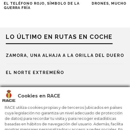
EL TELÉFONO ROJO, SÍMBOLO DE LA
DRONES, MUCHO M
GUERRA FRÍA
LO ÚLTIMO EN RUTAS EN COCHE
ZAMORA, UNA ALHAJA A LA ORILLA DEL DUERO
EL NORTE EXTREMEÑO
ITALIA, POR LAS ORILLAS DEL RÍO PO
Cookies en RACE
NAVARRA PARA PALADARES EXQUISITOS
RACE utiliza cookies propias y de terceros (ubicados en países
cuya legislación no garantiza un nivel adecuado de protección
de datos) para recordar tu visita y para recoger estadísticas
ALBACETE Y SU RUTA CERVANTINA
basadas en hábitos de navegación del usuario. Además, facilita
mostrar mensajes personalizados y acceso a redes sociales. En