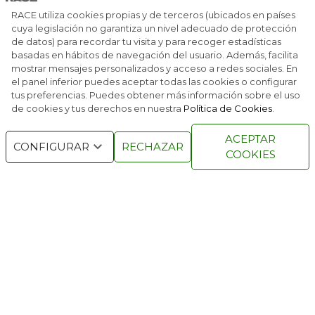
RACE, BP Y GALP TE ABARATAN LOS VIAJES
RACE utiliza cookies propias y de terceros (ubicados en países
cuya legislación no garantiza un nivel adecuado de protección
de datos) para recordar tu visita y para recoger estadísticas
EL RACE IMPULSA UNA NUEVA FORMA DE
basadas en hábitos de navegación del usuario. Además, facilita
RECUPERAR PUNTOS
mostrar mensajes personalizados y acceso a redes sociales. En
el panel inferior puedes aceptar todas las cookies o configurar
tus preferencias. Puedes obtener más información sobre el uso
de cookies y tus derechos en nuestra
Política de Cookies
.
RACE © 2016
TODOS LOS DERECHOS
ACEPTAR
RESERVADOS
CONFIGURAR
RECHAZAR
COOKIES
QUIENES SOMOS
NÚMEROS ANTERIORES
CONTACTO
AVISO LEGAL
POLÍTICA DE COOKIES