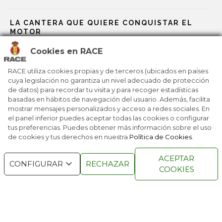
LA CANTERA QUE QUIERE CONQUISTAR EL
MOTOR
Cookies en RACE
LAS BAZAS ESPAÑOLAS EN LOS JJOO DE
MILÁN-CORTINA
RACE utiliza cookies propias y de terceros (ubicados en países
cuya legislación no garantiza un nivel adecuado de protección
de datos) para recordar tu visita y para recoger estadísticas
MILANO CORTINA 2026: UN VIAJE POR 25 JJOO
basadas en hábitos de navegación del usuario. Además, facilita
mostrar mensajes personalizados y acceso a redes sociales. En
el panel inferior puedes aceptar todas las cookies o configurar
tus preferencias. Puedes obtener más información sobre el uso
de cookies y tus derechos en nuestra
Política de Cookies
.
RACE © 2016
TODOS LOS DERECHOS
ACEPTAR
RESERVADOS
CONFIGURAR
RECHAZAR
COOKIES