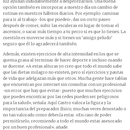
luz ayudan indudablemente a desperezarnos. Una buena
opción también es incorporar a nuestro día un cambio de
rutinas en nuestros hábitos diarios. Por ejemplo: caminar
para ir al trabajo -los que pueden-, dar un corto paseo
después de comer, subir las escaleras en lugar de tomar el
ascensor, o sacar más tiempo a tu perro si es que lo tienes. La
cuestión es moverse más y si tienes un ‘amigo peludo’
seguro que él lo agradecerá también.
Además, existen ejercicios de alta intensidad en los que se
quema grasa al terminar de hacer deporte e incluso cuando
se duerme. «A estas alturas yo creo que todo el mundo sabe
que las dietas milagro no existen, pero sí ejercicios y pautas
de vida que adelgazan más que otros. Mucha gente hace tablas
que encuentran por internet sin consultar con un profesional
-un error que hay que evitar- puesto que muchos ejercicios
que puedes encontrar por las redes pueden ser peligrosos
para la salud», señala. Aquí Castro valora la figura y la
importancia del preparador físico, muchas veces denostado o
no tan valorado como debería estar. «En caso de poder
permitírselo, recomiendo a todo el mundo estar asesorado
por un buen profesional», añade.