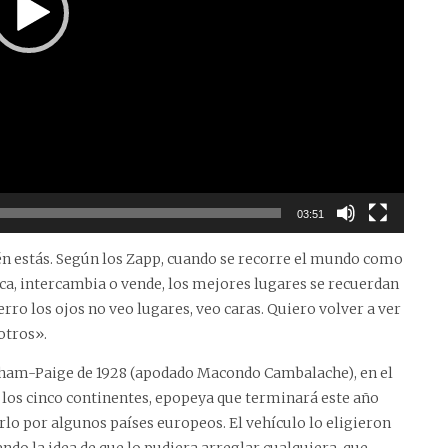
03:51
uién estás. Según los Zapp, cuando se recorre el mundo como
ica, intercambia o vende, los mejores lugares se recuerdan
ro los ojos no veo lugares, veo caras. Quiero volver a ver
otros».
Graham-Paige de 1928 (apodado Macondo Cambalache), en el
 los cinco continentes, epopeya que terminará este año
lo por algunos países europeos. El vehículo lo eligieron
endo la idea de que lo pudiera arreglar cualquiera, que