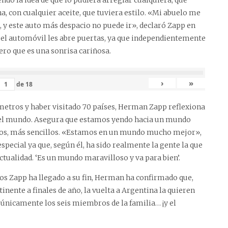
a, con cualquier aceite, que tuviera estilo. «Mi abuelo me
io, y este auto más despacio no puede ir», declaró Zapp en
 el automóvil les abre puertas, ya que independientemente
ero que es una sonrisa cariñosa.
›
»
de
18
metros y haber visitado 70 países, Herman Zapp reflexiona
o del mundo. Asegura que estamos yendo hacia un mundo
os, más sencillos. «Estamos en un mundo mucho mejor»,
pecial ya que, según él, ha sido realmente la gente la que
actualidad. ‘Es un mundo maravilloso y va para bien’.
los Zapp ha llegado a su fin, Herman ha confirmado que,
inente a finales de año, la vuelta a Argentina la quieren
n únicamente los seis miembros de la familia… ¡y el