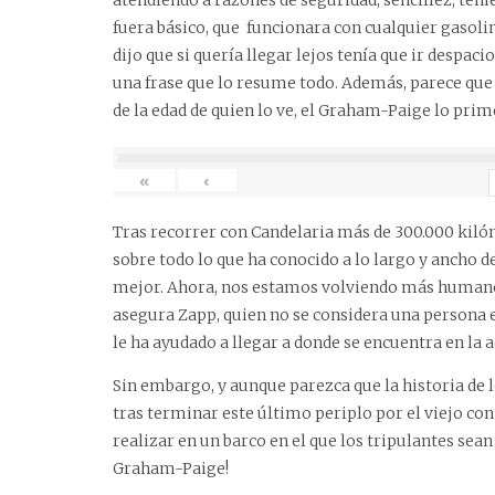
fuera básico, que funcionara con cualquier gasolin
dijo que si quería llegar lejos tenía que ir despac
una frase que lo resume todo. Además, parece que
de la edad de quien lo ve, el Graham-Paige lo prim
«
‹
Tras recorrer con Candelaria más de 300.000 kiló
sobre todo lo que ha conocido a lo largo y anch
mejor. Ahora, nos estamos volviendo más human
asegura Zapp, quien no se considera una persona es
le ha ayudado a llegar a donde se encuentra en la 
Sin embargo, y aunque parezca que la historia de 
tras terminar este último periplo por el viejo cont
realizar en un barco en el que los tripulantes sea
Graham-Paige!