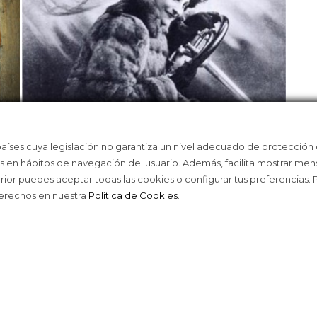
O
PIONERAS EN LA AUTOMOCIÓN
DAN
países cuya legislación no garantiza un nivel adecuado de protección
COR
as en hábitos de navegación del usuario. Además, facilita mostrar men
erior puedes aceptar todas las cookies o configurar tus preferencias.
derechos en nuestra
Política de Cookies
.
ACE © 2016
TODOS LOS DERECHOS RESERVAD