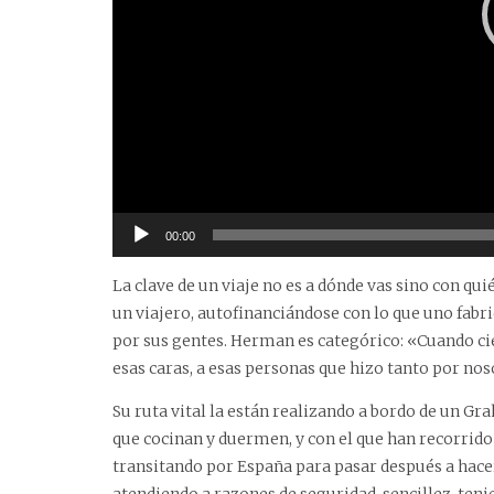
00:00
La clave de un viaje no es a dónde vas sino con q
un viajero, autofinanciándose con lo que uno fabr
por sus gentes. Herman es categórico: «Cuando cier
esas caras, a esas personas que hizo tanto por nos
Su ruta vital la están realizando a bordo de un 
que cocinan y duermen, y con el que han recorrido
transitando por España para pasar después a hacer
atendiendo a razones de seguridad, sencillez, teni