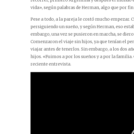
recorrer, primero Argentina y después el mundo en
vida», según palabras de Herman, algo que por fin
Pese a todo, a la pareja le costó mucho empezar. 
persiguiendo un sueño, y según Herman, eso estaba
embargo, una vez se pusieron en marcha, se diero
Comenzaron el viaje sin hijos, ya que tenían el 
viajar antes de tenerlos. Sin embargo, a los dos añ
hijos. «Fuimos a por los sueños y a por la famili
reciente entrevista.
Reproductor
de
vídeo