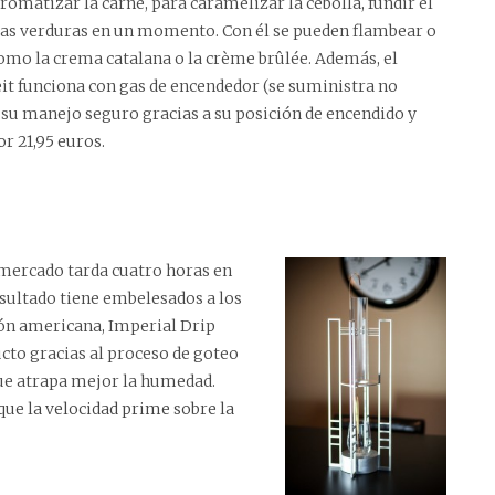
omatizar la carne, para caramelizar la cebolla, fundir el
 las verduras en un momento. Con él se pueden flambear o
omo la crema catalana o la crème brûlée. Además, el
it funciona con gas de encendedor (se suministra no
 su manejo seguro gracias a su posición de encendido y
or 21,95 euros
.
l mercado tarda cuatro horas en
resultado tiene embelesados a los
ión americana, Imperial Drip
cto gracias al proceso de goteo
que atrapa mejor la humedad.
que la velocidad prime sobre la