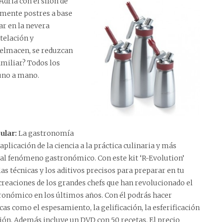
 Adriá con
el sifón de
ilmente postres a base
ar en la nevera
ntelación y
pelmacen, se reduzcan
amiliar? Todos los
uno a mano.
ular:
La gastronomía
aplicación de la ciencia a la práctica culinaria y más
l fenómeno gastronómico. Con este kit ‘R-Evolution’
las técnicas y los aditivos precisos para preparar en tu
 creaciones de los grandes chefs que han revolucionado el
onómico en los últimos años. Con él podrás hacer
cas como el espesamiento, la gelificación, la esferificación
ción. Además incluye un DVD con 50 recetas.
El precio