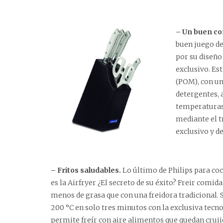
– Un buen co
buen juego de
por su diseño
exclusivo. Es
(POM), con un
detergentes, 
temperaturas 
mediante el t
exclusivo y d
– Fritos saludables.
Lo último de Philips para co
es la Airfryer ¿El secreto de su éxito? Freir comi
menos de grasa que con una freidora tradicional. S
200 °C en solo tres minutos con la exclusiva tecno
permite freír con aire alimentos que quedan cruji