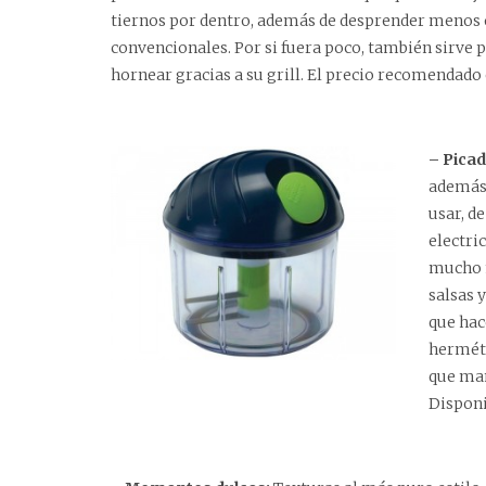
tiernos por dentro, además de desprender menos 
convencionales. Por si fuera poco, también sirve par
hornear gracias a su grill. El precio recomendado 
– Pica
además 
usar, d
electri
mucho m
salsas 
que hac
herméti
que man
Disponi