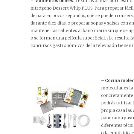
– Momentos dulces:
Texturas al más puro estilo
nitrógeno Dessert Whip PLUS
. Para preparar fác
de nata en pocos segundos, que se pueden conserv
durante diez días, o preparar sopas y salsas con a
mantenerlas calientes al baño maría sin que se a
o se formen una película superficial. ¿Le resulta f
concursos gastronómicos de la televisión tienen 
– Cocina molec
molecular es la 
concretamente a
podrás utilizar 
propia casa las
panorama gastr
diferentes técni
o la emulsifica