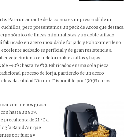
rte.
Para un amante de la cocina es imprescindible un
 cuchillos, pero presentamos un pack de Arcos que destaca
 ergonómico de líneas minimalistas y un doble afilado
tá fabricado en acero inoxidable forjado y Polioximetileno
 excelente acabado superficial y de gran resistencia a
al envejecimiento e indeformable a altas y bajas
(de -40ºC hasta 150ºC). Fabricados en una sola pieza
radicional proceso de forja, partiendo de un acero
e elevada calidad Nitrum.
Disponible por 190,93 euros
.
cinar con menos grasa
da con hasta un 80%
e precalienta de 21 °C a
logía Rapid Air, que
entes por fuera y