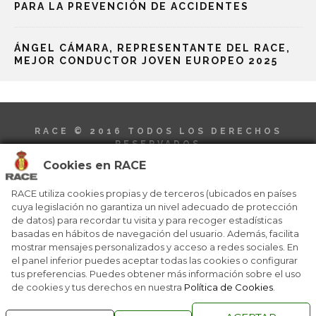
PARA LA PREVENCIÓN DE ACCIDENTES
ÁNGEL CÁMARA, REPRESENTANTE DEL RACE,
MEJOR CONDUCTOR JOVEN EUROPEO 2025
RACE © 2016
TODOS LOS DERECHOS
RESERVADOS
Cookies en RACE
RACE utiliza cookies propias y de terceros (ubicados en países
cuya legislación no garantiza un nivel adecuado de protección
de datos) para recordar tu visita y para recoger estadísticas
basadas en hábitos de navegación del usuario. Además, facilita
QUIENES SOMOS
NÚMEROS ANTERIORES
mostrar mensajes personalizados y acceso a redes sociales. En
CONTACTO
AVISO LEGAL
el panel inferior puedes aceptar todas las cookies o configurar
POLÍTICA DE COOKIES
tus preferencias. Puedes obtener más información sobre el uso
de cookies y tus derechos en nuestra
Política de Cookies
.