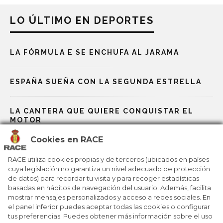
LO ÚLTIMO EN DEPORTES
LA FÓRMULA E SE ENCHUFA AL JARAMA
ESPAÑA SUEÑA CON LA SEGUNDA ESTRELLA
LA CANTERA QUE QUIERE CONQUISTAR EL
MOTOR
Cookies en RACE
LAS BAZAS ESPAÑOLAS EN LOS JJOO DE
MILÁN-CORTINA
RACE utiliza cookies propias y de terceros (ubicados en países
cuya legislación no garantiza un nivel adecuado de protección
de datos) para recordar tu visita y para recoger estadísticas
MILANO CORTINA 2026: UN VIAJE POR 25 JJOO
basadas en hábitos de navegación del usuario. Además, facilita
mostrar mensajes personalizados y acceso a redes sociales. En
el panel inferior puedes aceptar todas las cookies o configurar
tus preferencias. Puedes obtener más información sobre el uso