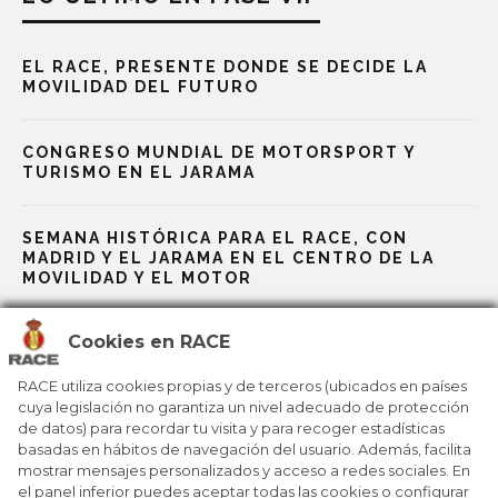
EL RACE, PRESENTE DONDE SE DECIDE LA
MOVILIDAD DEL FUTURO
CONGRESO MUNDIAL DE MOTORSPORT Y
TURISMO EN EL JARAMA
SEMANA HISTÓRICA PARA EL RACE, CON
MADRID Y EL JARAMA EN EL CENTRO DE LA
MOVILIDAD Y EL MOTOR
Cookies en RACE
EL CIRCUITO DE MADRID JARAMA-RACE ENTRA
EN LA ÉLITE MUNDIAL DE LA FÓRMULA E
RACE utiliza cookies propias y de terceros (ubicados en países
cuya legislación no garantiza un nivel adecuado de protección
de datos) para recordar tu visita y para recoger estadísticas
EL CIRCUITO DE MADRID JARAMA–RACE SE
CONECTA A LA FÓRMULA E
basadas en hábitos de navegación del usuario. Además, facilita
mostrar mensajes personalizados y acceso a redes sociales. En
el panel inferior puedes aceptar todas las cookies o configurar