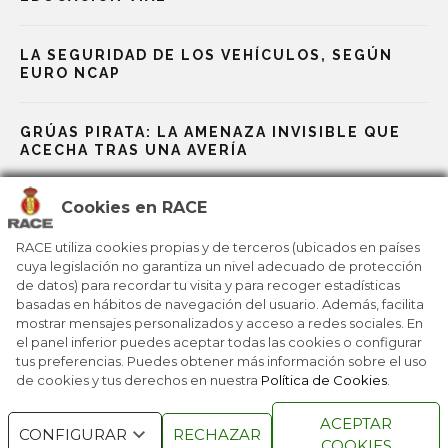
LA SEGURIDAD DE LOS VEHÍCULOS, SEGÚN
EURO NCAP
GRÚAS PIRATA: LA AMENAZA INVISIBLE QUE
ACECHA TRAS UNA AVERÍA
Cookies en RACE
EL CAMINO AL TRABAJO, FOCO PRIORITARIO
PARA LA PREVENCIÓN DE ACCIDENTES
RACE utiliza cookies propias y de terceros (ubicados en países
cuya legislación no garantiza un nivel adecuado de protección
de datos) para recordar tu visita y para recoger estadísticas
ÁNGEL CÁMARA, REPRESENTANTE DEL RACE,
MEJOR CONDUCTOR JOVEN EUROPEO 2025
basadas en hábitos de navegación del usuario. Además, facilita
mostrar mensajes personalizados y acceso a redes sociales. En
el panel inferior puedes aceptar todas las cookies o configurar
tus preferencias. Puedes obtener más información sobre el uso
de cookies y tus derechos en nuestra
Política de Cookies
.
RACE © 2016
TODOS LOS DERECHOS
ACEPTAR
RESERVADOS
CONFIGURAR
RECHAZAR
COOKIES