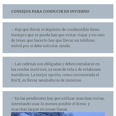
CONSEJOS PARA CONDUCIR EN INVIERNO
– Hay que llevar el depósito de combustible lleno.
Siempre que se pueda hay que evitar viajar y en caso
de tener que hacerlo hay que llevar un teléfono
móvil por si debe solicitar ayuda.
– Las cadenas son obligadas y deben instalarse en
las ruedas motrices, ya sean de tela o de eslabones
metálicos. La mejor opción, como recomienda el
RACE, es llevar neumáticos de invierno.
– En las pendientes hay que utilizar marchas cortas,
intentando usar lo menos posible el freno, y
marchas largas en zonas llanas.