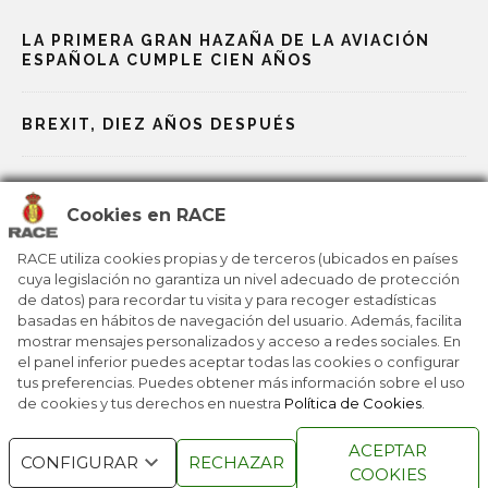
LA PRIMERA GRAN HAZAÑA DE LA AVIACIÓN
ESPAÑOLA CUMPLE CIEN AÑOS
BREXIT, DIEZ AÑOS DESPUÉS
LA RUTA 66, UN ICONO CENTENARIO
Cookies en RACE
NOBEL, LOS PREMIOS MÁS PRESTIGIOSOS
RACE utiliza cookies propias y de terceros (ubicados en países
cuya legislación no garantiza un nivel adecuado de protección
de datos) para recordar tu visita y para recoger estadísticas
LA ONU CUMPLE 80 AÑOS EN UNA ÉPOCA
basadas en hábitos de navegación del usuario. Además, facilita
PLAGADA DE DESAFÍOS
mostrar mensajes personalizados y acceso a redes sociales. En
el panel inferior puedes aceptar todas las cookies o configurar
tus preferencias. Puedes obtener más información sobre el uso
de cookies y tus derechos en nuestra
Política de Cookies
.
RACE © 2016
TODOS LOS DERECHOS
ACEPTAR
CONFIGURAR
RECHAZAR
RESERVADOS
COOKIES