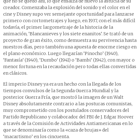
que no se quedó ahí, lo que ensalza de nuevo la astucia de su
creador. Comenzaba la explosión del sonido y el color en el
cine y Disney supo ver semejante oportunidad para lanzarse
primero con cortometrajes y luego, en 1937, con el más difícil
todavía, el primer largometraje de la historia de la
animación, ‘Blancanieves y los siete enanitos’. Se trató de un
proyecto de gran éxito, como demuestra su pervivencia hasta
nuestros días, pero también una apuesta de enorme riesgo en
el plano económico. Luego llegarían ‘Pinocho’ (1940),
‘Fantasía’ (1940), ‘Dumbo’ (1941) o ‘Bambi’ (1942), con mayor o
menor fortuna en la recaudación pero todas ellas convertidas
en clásicos.
El imperio Disney ya era un hecho con la llegada de los
tiempos convulsos de la Segunda Guerra Mundial y la
posterior Guerra Fría, que mostró la imagen de un Walt
Disney absolutamente contrario a las posturas comunistas,
muy comprometido con los postulados conservadores del
Partido Republicano y colaborador del FBI de J. Edgar Hoover
a través de la Comisión de Actividades Antiamericanas en lo
que se denominaría como la «caza de brujas» del
‘macartismo’ en los cincuenta.