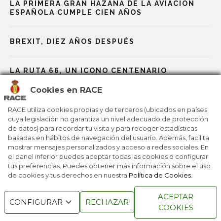
LA PRIMERA GRAN HAZAÑA DE LA AVIACIÓN
ESPAÑOLA CUMPLE CIEN AÑOS
BREXIT, DIEZ AÑOS DESPUÉS
LA RUTA 66, UN ICONO CENTENARIO
Cookies en RACE
NOBEL, LOS PREMIOS MÁS PRESTIGIOSOS
RACE utiliza cookies propias y de terceros (ubicados en países
cuya legislación no garantiza un nivel adecuado de protección
de datos) para recordar tu visita y para recoger estadísticas
LA ONU CUMPLE 80 AÑOS EN UNA ÉPOCA
basadas en hábitos de navegación del usuario. Además, facilita
PLAGADA DE DESAFÍOS
mostrar mensajes personalizados y acceso a redes sociales. En
el panel inferior puedes aceptar todas las cookies o configurar
tus preferencias. Puedes obtener más información sobre el uso
de cookies y tus derechos en nuestra
Política de Cookies
.
RACE © 2016
TODOS LOS DERECHOS
ACEPTAR
RESERVADOS
CONFIGURAR
RECHAZAR
COOKIES