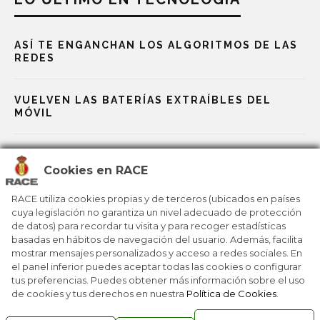
ASÍ TE ENGANCHAN LOS ALGORITMOS DE LAS
REDES
VUELVEN LAS BATERÍAS EXTRAÍBLES DEL
MÓVIL
DE LA ERA DEL MÓVIL A LA ERA DE LA IA
Cookies en RACE
LA EDUCACIÓN YA NO SE ENTIENDE SIN IA
RACE utiliza cookies propias y de terceros (ubicados en países
cuya legislación no garantiza un nivel adecuado de protección
de datos) para recordar tu visita y para recoger estadísticas
basadas en hábitos de navegación del usuario. Además, facilita
ASÍ VEMOS LOS ESPAÑOLES LA IA
mostrar mensajes personalizados y acceso a redes sociales. En
el panel inferior puedes aceptar todas las cookies o configurar
tus preferencias. Puedes obtener más información sobre el uso
de cookies y tus derechos en nuestra
Política de Cookies
.
RACE © 2016
TODOS LOS DERECHOS